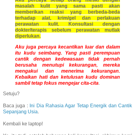
masalah kulit yang sama pasti akan
memberikan reaksi yang berbeda-beda
terhadap alat, krim/gel dan perlakuan
perawatan kulit. Konsultasi dengan
dokter/terapis sebelum perawatan mutlak
diperlukan.
Aku juga percaya kecantikan luar dan dalam
itu kudu seimbang. Yang pasti perempuan
cantik dengan kedewasaan tidak pernah
berusaha menutupi kekurangan, mereka
mengakui dan menerima kekurangan.
Kebaikan hati dan ketulusan kudu dominan
sambil tetap fokus mengejar cita-cita
.
Setuju?
Baca juga :
Ini Dia Rahasia Agar Tetap Energik dan Cantik
Sepanjang Usia
.
Kembali ke laptop!