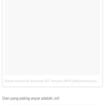
A post shared by favehotel MT Haryono BPN (@favemtharyono)
o
Dan yang paling anyar adalah, ini!