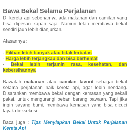
Bawa Bekal Selama Perjalanan
Di kereta api sebenarnya ada makanan dan camilan yang
bisa dipesan kapan saja. Namun tetap membawa bekal
sendiri jauh lebih dianjurkan.
Alasannya :
-
Pilihan lebih banyak atau tidak terbatas
-
Harga lebih terjangkau dan bisa berhemat
-
Bekal lebih terjamin rasa, kesehatan, dan
kebersihannya
Bawalah
makanan
atau
camilan favorit
sebagai bekal
selama perjalanan naik kereta api, agar lebih nendang.
Disarankan membawa bekal dengan kemasan yang sekali
pakai, untuk mengurangi beban barang bawaan. Tapi jika
ingin sayang bumi, membawa kemasan yang bisa dicuci
layak dieksekusi.
Baca juga :
Tips Menyiapkan Bekal Untuk Perjalanan
Kereta Api