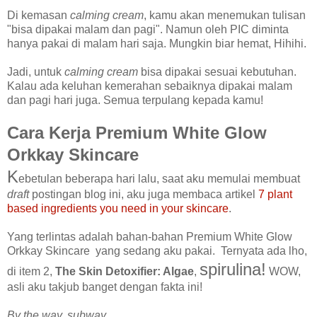
Di kemasan
calming cream
, kamu akan menemukan tulisan
"
bisa dipakai malam dan pagi
". Namun oleh PIC diminta
hanya pakai di malam hari saja. Mungkin biar hemat, Hihihi.
Jadi, untuk
calming cream
bisa dipakai sesuai kebutuhan.
Kalau ada keluhan kemerahan sebaiknya dipakai malam
dan pagi hari juga. Semua terpulang kepada kamu!
Cara Kerja Premium White Glow
Orkkay Skincare
K
ebetulan beberapa hari lalu, saat aku memulai membuat
draft
postingan blog ini, aku juga membaca artikel
7 plant
based ingredients you need in your skincare
.
Yang terlintas adalah bahan-bahan Premium White Glow
Orkkay Skincare yang sedang aku pakai. Ternyata ada lho,
spirulina!
di item 2,
The Skin Detoxifier: Algae
,
WOW,
asli aku takjub banget dengan fakta ini!
By the way, subway,