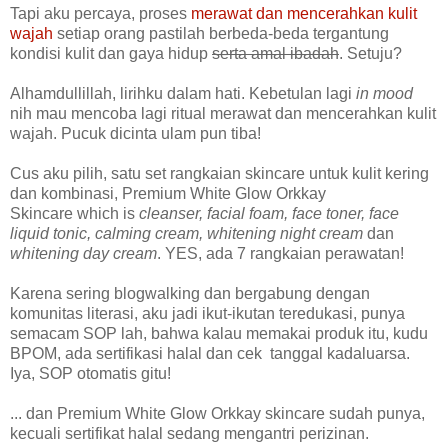
Tapi aku percaya, proses
merawat dan mencerahkan kulit
wajah
setiap orang pastilah berbeda-beda tergantung
kondisi kulit dan gaya hidup
serta amal ibadah
. Setuju?
Alhamdullillah, lirihku dalam hati. Kebetulan lagi
in mood
nih mau mencoba lagi ritual merawat dan mencerahkan kulit
wajah. Pucuk dicinta ulam pun tiba!
Cus aku pilih, satu set rangkaian skincare untuk kulit kering
dan kombinasi,
Premium White Glow Orkkay
Skincare
which is
cleanser, facial foam, face toner, face
liquid tonic, calming cream, whitening night cream
dan
whitening day cream
. YES, ada 7 rangkaian perawatan!
Karena sering blogwalking dan bergabung dengan
komunitas literasi, aku jadi ikut-ikutan teredukasi, punya
semacam SOP lah, bahwa kalau memakai produk itu, kudu
BPOM, ada sertifikasi halal dan cek tanggal kadaluarsa.
Iya, SOP otomatis gitu!
... dan Premium White Glow Orkkay skincare sudah punya,
kecuali sertifikat halal sedang mengantri perizinan.