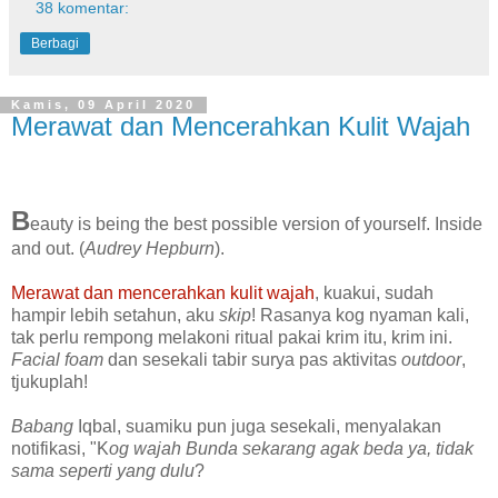
38 komentar:
Berbagi
Kamis, 09 April 2020
Merawat dan Mencerahkan Kulit Wajah
B
eauty is being the best possible version of yourself. Inside
and out
. (
Audrey Hepburn
).
Merawat dan mencerahkan kulit wajah
, kuakui, sudah
hampir lebih setahun, aku
skip
! Rasanya kog nyaman kali,
tak perlu rempong melakoni ritual pakai krim itu, krim ini.
Facial foam
dan sesekali tabir surya pas aktivitas
outdoor
,
tjukuplah!
Babang
Iqbal, suamiku pun juga sesekali, menyalakan
notifikasi, "K
og wajah Bunda sekarang agak beda ya, tidak
sama seperti yang dulu
?