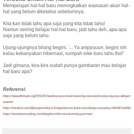
Mempelajari hal-hal baru meningkatkan wawasan akan hal-
hal yang belum diketahui sebelumnya.
Kita kan tidak tahu apa saja yang kita tidak tahu!
Namun seiring belajar hal-hal baru, jadi tahu deh, apa-apa
saja yang belum tahu.
Ujung-ujungnya bilang begini, '... Ya
ampyuuun
, begini nih
kalau kebanyakan hibernasi, sumpah eike baru tahu lho!"
Jadi gimana, kira-kira sudah punya gambaran mau belajar
hal baru apa?
Referensi
:
https://www.lifehack.org/531261/workout-your-brain-learning-new-word-every-day-you-will-get-
smarter
https://medium.com/@vicspec/why-is-it-important-to-learn-new-things-everyday-c9fc687edd9e
https://centricconsulting.com/blog/benefits-new-learning-part-two/