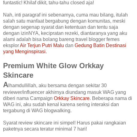
funtastic! Khilaf dikit, tahu-tahu closed aja!
Nah, inti paragraf ini sebenarnya, cuma mau bilang, itulah
salah satu manfaat bergabung dengan komunitas, meski
dengan segenap syarat dan ketentuan dan tentu saja
dengan izinNYA, kecipratan rezeki, diantaranya yang aku
alami adalah bisa bolang bareng travel blogger femes
eksplor
Air Terjun Putri Malu
dan
Gedung Batin Destinasi
yang Menginspirasi
.
Premium White Glow Orkkay
Skincare
A
lhamdullillah, aku bersama dengan sekitar 30
reviewer/influencer akhirnya diundang masuk WAG yang
diberi nama Campaign
Orkkay Skincare
. Beberapa nama di
WAG ini, aku sudah kenal karena sering interaksi dan
tergabung di WAG blogwalking.
Syarat review skincare ini simpel! Harus pakai rangkaian
paketnya secara teratur minimal 7 hari!