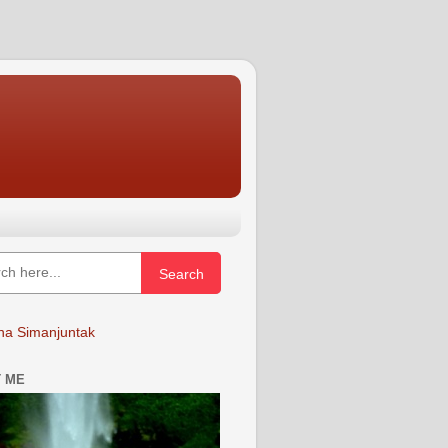
Search
a Simanjuntak
 ME