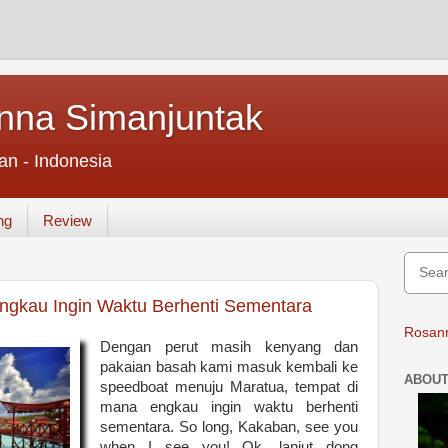
nna Simanjuntak
an - Indonesia
ng
Review
ngkau Ingin Waktu Berhenti Sementara
Rosann
Dengan perut masih kenyang dan
pakaian basah kami masuk kembali ke
ABOUT
speedboat menuju Maratua, tempat di
mana engkau ingin waktu berhenti
sementara. So long, Kakaban, see you
when I see you! Ok, lanjut dong