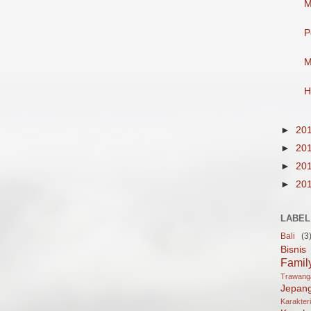
M
P
M
H
►
20
►
20
►
20
►
20
LABEL
Bali
(3
Bisnis
Famil
Trawan
Jepan
Karakter