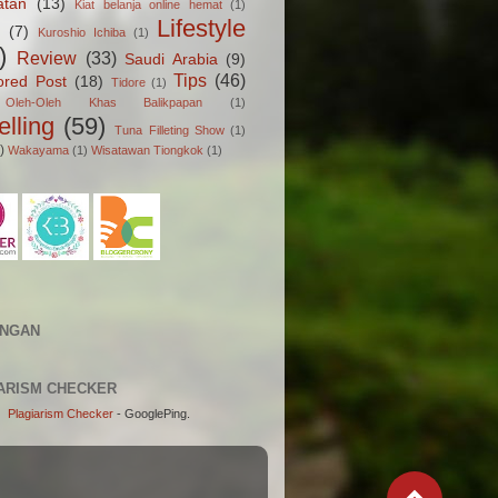
atan
(13)
Kiat belanja online hemat
(1)
Lifestyle
(7)
Kuroshio Ichiba
(1)
)
Review
(33)
Saudi Arabia
(9)
Tips
(46)
ored Post
(18)
Tidore
(1)
Oleh-Oleh Khas Balikpapan
(1)
elling
(59)
Tuna Filleting Show
(1)
)
Wakayama
(1)
Wisatawan Tiongkok
(1)
UNGAN
ARISM CHECKER
Plagiarism Checker
- GooglePing.