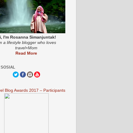
i, I'm Rosanna Simanjuntak!
'm a lifestyle blogger who loves
travel+Mom
Read More
 SOSIAL