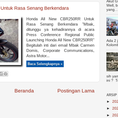
Akut G
Well, 
Untuk Rasa Senang Berkendara
yang...
Honda All New CBR250RR Untuk
Rasa Senang Berkendara "Mbak,
ditunggu ya kehadirannya di acara
Press Conference Regional Public
Launching Honda All New CBR250RR"
Ada 2 
Kolomb
Begitulah inti dari email Mbak Carmen
Domis, Corporate Communications,
Astra Motor...
Baca Selengkapnya »
sih yan
ini ? 
Beranda
Postingan Lama
ARSIP
►
20
►
20
►
20