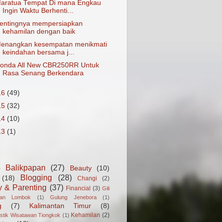
aratua Tempat Di mana Engkau
Ingin Waktu Berhenti...
entingnya mempersiapkan
kehamilan dengan baik
enangkan kesempatan menikmati
keindahan bersama j...
onda All New CBR250RR Untuk
Rasa Senang Berkendara
16
(49)
15
(32)
14
(10)
13
(1)
Balikpapan
(27)
Beauty
(10)
)
Blogging
(28)
(18)
Changi
(2)
y & Parenting
(37)
Financial
(3)
Gili
gan Lombok
(1)
Gulung Jenebora
(1)
g
(7)
Kalimantan Timur
(8)
Kehamilan
(2)
istik Wisatawan Tiongkok
(1)