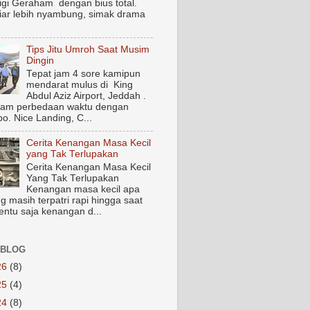
igi Geraham dengan bius total.
biar lebih nyambung, simak drama
Tips Jitu Umroh Saat Musim
Dingin
Tepat jam 4 sore kamipun
mendarat mulus di King
Abdul Aziz Airport, Jeddah .
jam perbedaan waktu dengan
o. Nice Landing, C...
Cerita Kenangan Masa Kecil
yang Tak Terlupakan
Cerita Kenangan Masa Kecil
Yang Tak Terlupakan
Kenangan masa kecil apa
g masih terpatri rapi hingga saat
Tentu saja kenangan d...
 BLOG
26
(8)
25
(4)
24
(8)