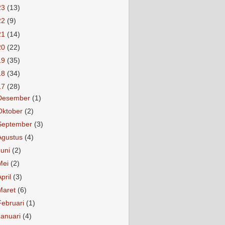
23
(13)
22
(9)
21
(14)
20
(22)
19
(35)
18
(34)
17
(28)
Desember
(1)
Oktober
(2)
September
(3)
Agustus
(4)
Juni
(2)
Mei
(2)
April
(3)
Maret
(6)
Februari
(1)
Januari
(4)