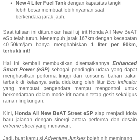
New 4 Liter Fuel Tank
dengan kapasitas tangki
lebih besar membuat lebih nyaman saat
berkendara jarak jauh.
Saat tulisan ini diturunkan hasil uji irit Honda All New BeAT
eSp telah turun. Menempuh jarak 167km dengan kecepatan
40-50km/jam hanya menghabiskan
1 liter per 90km,
terbukti irit!
Hal ini kembali membuktikan disematkannya
Enhanced
Smart Power (eSP)
sebagai pendingin udara yang dapat
menghasilkan performa tinggi dan konsumsi bahan bakar
terbaik di kelasnya serta didukung oleh fitur
Eco Indicator
yang membuat pengendara mampu mengontrol untuk
berkendaraan dalam mode irit namun tetap gesit sekaligus
ramah lingkungan.
Kini,
Honda All New BeAT Street eSP
siap menjadi idola
baru jalanan dengan sinergi antara performa dan desain
extreme street
yang menawan.
Jadi, buat kamu si
Adventure Junkies
boleh nih meminang