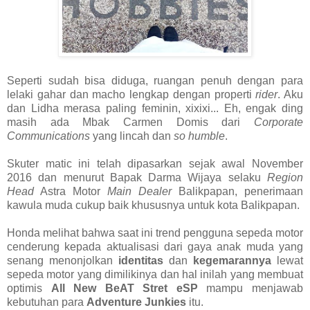
Seperti sudah bisa diduga, ruangan penuh dengan para
lelaki gahar dan macho lengkap dengan properti
rider
. Aku
dan Lidha merasa paling feminin, xixixi... Eh, engak ding
masih ada Mbak Carmen Domis dari
Corporate
Communications
yang lincah dan
so humble
.
Skuter matic ini telah dipasarkan sejak awal November
2016 dan menurut Bapak Darma Wijaya selaku
Region
Head
Astra Motor
Main Dealer
Balikpapan, penerimaan
kawula muda cukup baik khususnya untuk kota Balikpapan.
Honda melihat bahwa saat ini trend pengguna sepeda motor
cenderung kepada aktualisasi dari gaya anak muda yang
senang menonjolkan
identitas
dan
kegemarannya
lewat
sepeda motor yang dimilikinya dan hal inilah yang membuat
optimis
All New BeAT Stret eSP
mampu menjawab
kebutuhan para
Adventure Junkies
itu.