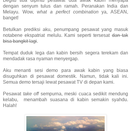
Begitu tiba dipintu pesawat dua awak kabin menyapa
dengan senyum tulus dan ramah. Peranakan India dan
Melayu. Wow,
what a perfect combination
ya, ASEAN,
banget!
Betulkan prediksi aku, penumpang pesawat yang masuk
notabene ekspatriat melulu. Kami seperti tersesat
dan tak
bisa bangkit lagi
.
Tempat duduk lega dan kabin bersih segera terekam dan
mendadak rasa nyaman menyergap.
Aku menanti sesi demo para awak kabin yang biasa
disuguhkan di pesawat domestik. Namun, tidak kali ini.
Semua demo tersaji lewat pesawat TV di depan kami.
Pesawat
take off
sempurna, meski cuaca sedikit mendung
kelabu, menambah suasana di kabin semakin syahdu.
Halah!