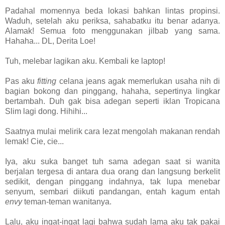
Padahal momennya beda lokasi bahkan lintas propinsi.
Waduh, setelah aku periksa, sahabatku itu benar adanya.
Alamak! Semua foto menggunakan jilbab yang sama.
Hahaha... DL, Derita Loe!
Tuh, melebar lagikan aku. Kembali ke laptop!
Pas aku
fitting
celana jeans agak memerlukan usaha nih di
bagian bokong dan pinggang, hahaha, sepertinya lingkar
bertambah. Duh gak bisa adegan seperti iklan Tropicana
Slim lagi dong. Hihihi...
Saatnya mulai melirik cara lezat mengolah makanan rendah
lemak! Cie, cie...
Iya, aku suka banget tuh sama adegan saat si wanita
berjalan tergesa di antara dua orang dan langsung berkelit
sedikit, dengan pinggang indahnya, tak lupa menebar
senyum, sembari diikuti pandangan, entah kagum entah
envy
teman-teman wanitanya.
Lalu, aku ingat-ingat lagi bahwa sudah lama aku tak pakai