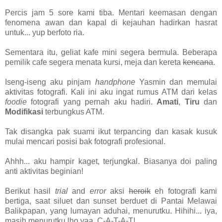
Percis jam 5 sore kami tiba. Mentari keemasan dengan
fenomena awan dan kapal di kejauhan hadirkan hasrat
untuk... yup berfoto ria.
Sementara itu, geliat kafe mini segera bermula. Beberapa
pemilik cafe segera menata kursi, meja dan kereta
kencana
.
Iseng-iseng aku pinjam
handphone
Yasmin dan memulai
aktivitas fotografi. Kali ini aku ingat rumus ATM dari kelas
foodie
fotografi yang pernah aku hadiri.
Amati
,
Tiru
dan
Modifikasi
terbungkus ATM.
Tak disangka pak suami ikut terpancing dan kasak kusuk
mulai mencari posisi bak fotografi profesional.
Ahhh... aku hampir kaget, terjungkal. Biasanya doi paling
anti aktivitas beginian!
Berikut hasil
trial
and
error
aksi
heroik
eh fotografi kami
bertiga, saat siluet dan sunset berduet di Pantai Melawai
Balikpapan, yang lumayan aduhai, menurutku. Hihihi... iya,
masih menurutku lho yaa, C-A-T-A-T!