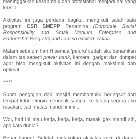
meninggalkan kesan baik dan profesional menjadi hal yang
krusial.
Aktivitas ini juga perdana bagiku, mengikuti salah satu
program
CSR SMEPP
Pertamina
(Corporate Social
Responsibility and Small Medium Enterprise and
Partnership Program) and I am so excited
, kakaa...
Malam sebelum hari H semua 'peluru' sudah aku benamkan
dalam tas seperti
power bank
, kamera, gadget dan dompet
agar bisa mengikuti aktivitas ini dengan maksimal dan
optimal.
*****
Suara pengajian dari mesjid membantuku beringsut dari
tempat tidur. Dingin menusuk sampai ke tulang segera aku
rasakan. Jadi malas mandi hihihi...
Woi, hari ini mau kerja, kerja, kerja, masak gak mandi sih,
apa kata dunia?
Benar banget. Setelah melakukan aktivitas kecil di dapur,