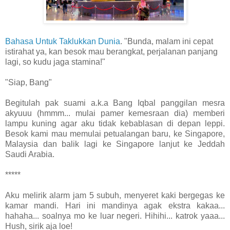
Bahasa Untuk Taklukkan Dunia
. "Bunda, malam ini cepat
istirahat ya, kan besok mau berangkat, perjalanan panjang
lagi, so kudu jaga stamina!"
"Siap, Bang"
Begitulah pak suami a.k.a Bang Iqbal panggilan mesra
akyuuu (hmmm... mulai pamer kemesraan dia) memberi
lampu kuning agar aku tidak kebablasan di depan leppi.
Besok kami mau memulai petualangan baru, ke Singapore,
Malaysia dan balik lagi ke Singapore lanjut ke Jeddah
Saudi Arabia.
*****
Aku melirik alarm jam 5 subuh, menyeret kaki bergegas ke
kamar mandi. Hari ini mandinya agak ekstra kakaa...
hahaha... soalnya mo ke luar negeri. Hihihi... katrok yaaa...
Hush, sirik aja loe!