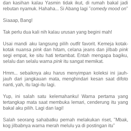
dan kasihan kalau Yasmin tidak ikut, di rumah bakal jadi
rebutan nyamuk. Hahaha... Si Abang lagi "
comedy mood on
"
Siaaap, Bang!
Tak perlu dua kali nih kalau urusan yang begini mah!
Usai mandi aku langsung pilih
outfit
favorit. Kemeja kotak-
kotak nuansa
pink
dan hitam, celana jeans dan jilbab
pink
segi empat, ke situ hati tertambat. Entah mengapa bagiku,
selalu dan selalu warna
pink
itu sangat memikat.
Hmm... sebaiknya aku harus menyimpan koleksi ini jauh-
jauh dari jangkauan mata, menghindari kesan saat difoto
nanti, yah, itu lagi-itu lagi.
Yup, ini salah satu kelemahanku! Warna pertama yang
tertangkap mata saat membuka lemari, cenderung itu yang
bakal aku pilih. Lagi dan lagi!
Salah seorang sahabatku pernah melakukan riset, "Mbak,
kog jilbabnya warna merah melulu ya di postingan itu"