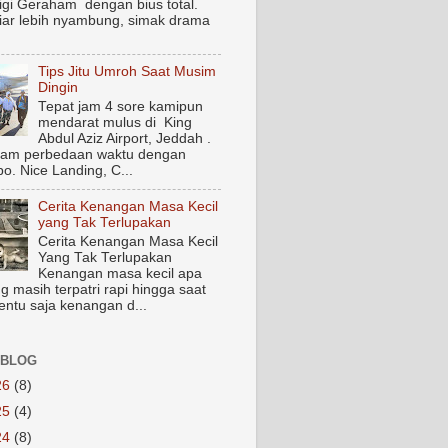
igi Geraham dengan bius total.
biar lebih nyambung, simak drama
Tips Jitu Umroh Saat Musim
Dingin
Tepat jam 4 sore kamipun
mendarat mulus di King
Abdul Aziz Airport, Jeddah .
jam perbedaan waktu dengan
o. Nice Landing, C...
Cerita Kenangan Masa Kecil
yang Tak Terlupakan
Cerita Kenangan Masa Kecil
Yang Tak Terlupakan
Kenangan masa kecil apa
g masih terpatri rapi hingga saat
Tentu saja kenangan d...
 BLOG
26
(8)
25
(4)
24
(8)