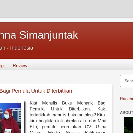
nna Simanjuntak
an - Indonesia
ng
Review
Bagi Pemula Untuk Diterbitkan
Rosann
Kiat Menulis Buku Menarik Bagi
Pemula Untuk Diterbitkan. Kak,
ABOUT
tertarikkah menulis buku antologi? Kira-
kira begitulah inti obrolan aku dan Mba
Fitri, pemilik percetakan CV. Githa
Cahya Media Aksara Balikpapan