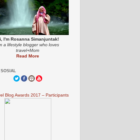
i, I'm Rosanna Simanjuntak!
'm a lifestyle blogger who loves
travel+Mom
Read More
 SOSIAL