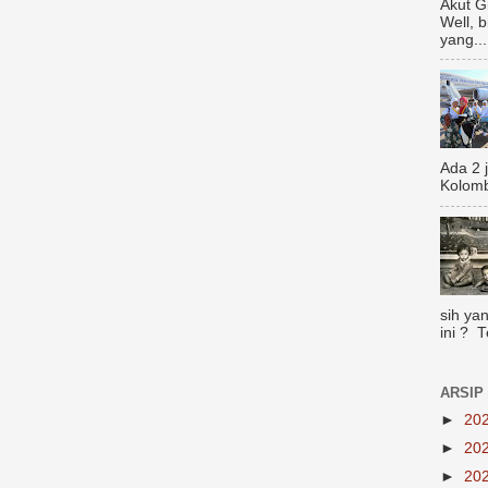
Akut G
Well, 
yang...
Ada 2 
Kolomb
sih yan
ini ? 
ARSIP
►
20
►
20
►
20