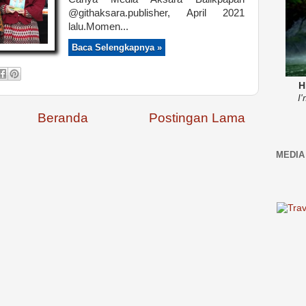
@githaksara.publisher, April 2021
lalu.Momen...
Baca Selengkapnya »
H
I
Beranda
Postingan Lama
MEDIA