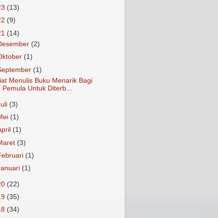
23
(13)
22
(9)
21
(14)
Desember
(2)
Oktober
(1)
September
(1)
iat Menulis Buku Menarik Bagi
Pemula Untuk Diterb...
Juli
(3)
Mei
(1)
April
(1)
Maret
(3)
Februari
(1)
Januari
(1)
20
(22)
19
(35)
18
(34)