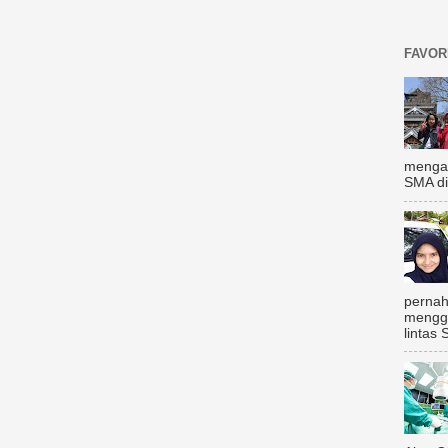
FAVOR
mengal
SMA di
pernah
mengg
lintas 