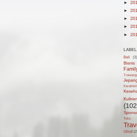
►
20
►
20
►
20
►
20
►
20
LABEL
Bali
(3
Bisnis
Famil
Trawan
Jepan
Karakter
Keseh
Kuliner
(102
Spons
Toko 
Trav
Ubud
(2