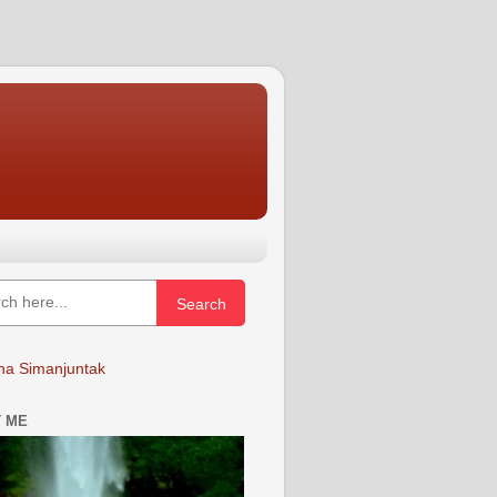
Search
a Simanjuntak
 ME