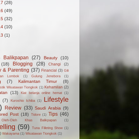
17
(28)
16
(49)
15
(32)
14
(10)
13
(1)
Balikpapan
(27)
Beauty
(10)
)
Blogging
(28)
(18)
Changi
(2)
y & Parenting
(37)
Financial
(3)
Gili
gan Lombok
(1)
Gulung Jenebora
(1)
g
(7)
Kalimantan Timur
(8)
Kehamilan
(2)
istik Wisatawan Tiongkok
(1)
atan
(13)
Kiat belanja online hemat
(1)
Lifestyle
(7)
Kuroshio Ichiba
(1)
)
Review
(33)
Saudi Arabia
(9)
Tips
(46)
ored Post
(18)
Tidore
(1)
Oleh-Oleh Khas Balikpapan
(1)
elling
(59)
Tuna Filleting Show
(1)
)
Wakayama
(1)
Wisatawan Tiongkok
(1)