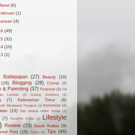
Maret
(6)
Februari
(1)
Januari
(4)
16
(49)
15
(32)
14
(10)
13
(1)
Balikpapan
(27)
Beauty
(10)
)
Blogging
(28)
(18)
Changi
(2)
y & Parenting
(37)
Financial
(3)
Gili
gan Lombok
(1)
Gulung Jenebora
(1)
g
(7)
Kalimantan Timur
(8)
Kehamilan
(2)
istik Wisatawan Tiongkok
(1)
atan
(13)
Kiat belanja online hemat
(1)
Lifestyle
(7)
Kuroshio Ichiba
(1)
)
Review
(33)
Saudi Arabia
(9)
Tips
(46)
ored Post
(18)
Tidore
(1)