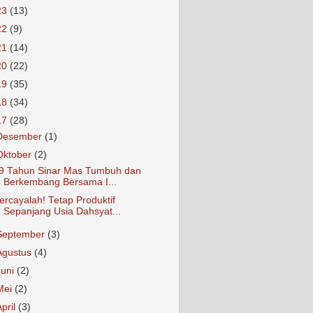
23
(13)
22
(9)
21
(14)
20
(22)
19
(35)
18
(34)
17
(28)
Desember
(1)
Oktober
(2)
9 Tahun Sinar Mas Tumbuh dan
Berkembang Bersama I...
ercayalah! Tetap Produktif
Sepanjang Usia Dahsyat...
September
(3)
Agustus
(4)
Juni
(2)
Mei
(2)
April
(3)