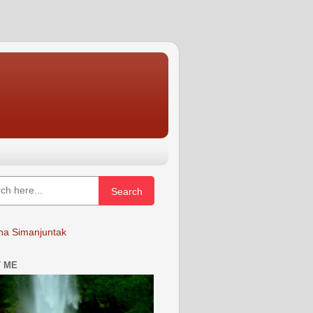
Search
a Simanjuntak
 ME