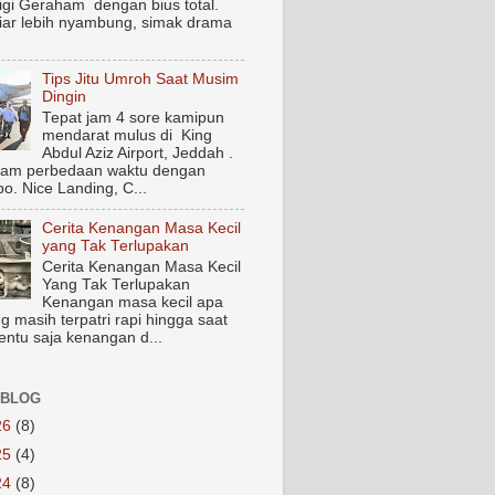
igi Geraham dengan bius total.
biar lebih nyambung, simak drama
Tips Jitu Umroh Saat Musim
Dingin
Tepat jam 4 sore kamipun
mendarat mulus di King
Abdul Aziz Airport, Jeddah .
jam perbedaan waktu dengan
o. Nice Landing, C...
Cerita Kenangan Masa Kecil
yang Tak Terlupakan
Cerita Kenangan Masa Kecil
Yang Tak Terlupakan
Kenangan masa kecil apa
g masih terpatri rapi hingga saat
Tentu saja kenangan d...
 BLOG
26
(8)
25
(4)
24
(8)