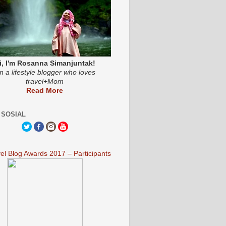
i, I'm Rosanna Simanjuntak!
'm a lifestyle blogger who loves
travel+Mom
Read More
 SOSIAL