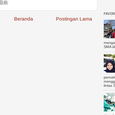
FAVOR
Beranda
Postingan Lama
mengal
SMA di
pernah
mengg
lintas 