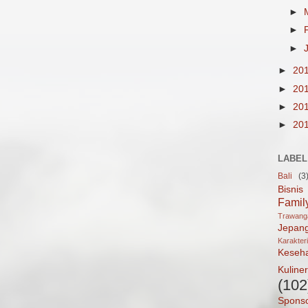
►
►
►
►
20
►
20
►
20
►
20
LABEL
Bali
(3
Bisnis
Famil
Trawan
Jepan
Karakter
Keseh
Kuliner
(102
Spons