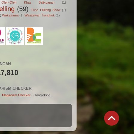
Oleh-Oleh Khas Balikpapan
(1)
elling
(59)
Tuna Filleting Show
(1)
)
Wakayama
(1)
Wisatawan Tiongkok
(1)
UNGAN
17,810
ARISM CHECKER
Plagiarism Checker
- GooglePing.