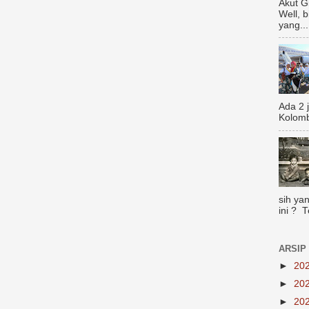
Akut G
Well, 
yang...
Ada 2 
Kolomb
sih yan
ini ? 
ARSIP
►
20
►
20
►
20