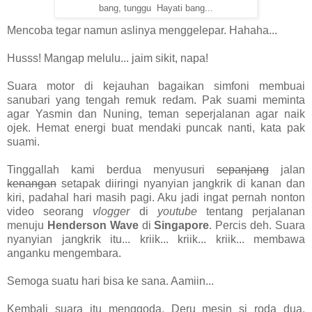
bang, tunggu Hayati bang...
Mencoba tegar namun aslinya menggelepar. Hahaha...
Husss! Mangap melulu... jaim sikit, napa!
Suara motor di kejauhan bagaikan simfoni membuai
sanubari yang tengah remuk redam. Pak suami meminta
agar Yasmin dan Nuning, teman seperjalanan agar naik
ojek. Hemat energi buat mendaki puncak nanti, kata pak
suami.
Tinggallah kami berdua menyusuri
sepanjang
jalan
kenangan
setapak diiringi nyanyian jangkrik di kanan dan
kiri, padahal hari masih pagi. Aku jadi ingat pernah nonton
video seorang
vlogger
di
youtube
tentang perjalanan
menuju
Henderson Wave
di
Singapore
. Percis deh. Suara
nyanyian jangkrik itu... kriik... kriik... kriik... membawa
anganku mengembara.
Semoga suatu hari bisa ke sana. Aamiin...
Kembali suara itu menggoda. Deru mesin si roda dua.