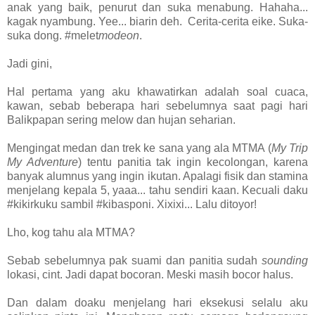
anak yang baik, penurut dan suka menabung. Hahaha...
kagak nyambung. Yee... biarin deh. Cerita-cerita eike. Suka-
suka dong. #melet
modeon
.
Jadi gini,
Hal pertama yang aku khawatirkan adalah soal cuaca,
kawan, sebab beberapa hari sebelumnya saat pagi hari
Balikpapan sering melow dan hujan seharian.
Mengingat medan dan trek ke sana yang ala MTMA (
My Trip
My Adventure
) tentu panitia tak ingin kecolongan, karena
banyak alumnus yang ingin ikutan. Apalagi fisik dan stamina
menjelang kepala 5, yaaa... tahu sendiri kaan. Kecuali daku
#kikirkuku sambil #kibasponi. Xixixi... Lalu ditoyor!
Lho, kog tahu ala MTMA?
Sebab sebelumnya pak suami dan panitia sudah
sounding
lokasi, cint. Jadi dapat bocoran. Meski masih bocor halus.
Dan dalam doaku menjelang hari eksekusi selalu aku