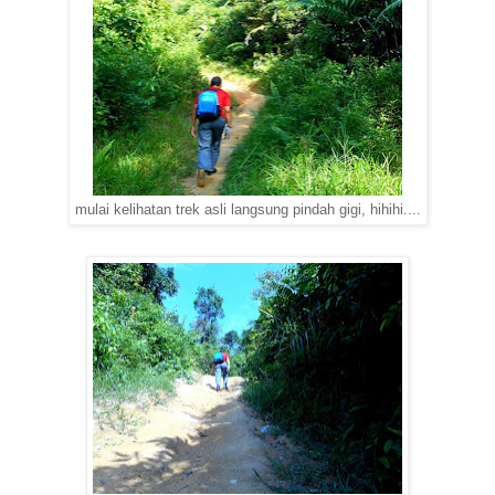
mulai kelihatan trek asli langsung pindah gigi, hihihi....