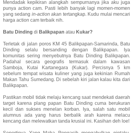
Mendadak kepikiran alangkah sempurnanya jika aku juga
punya action cam. Pasti lebih banyak lagi momen-momen
yang sedang
in-action
akan tertangkap. Kudu mulai mencari
harga action cam terbaik nih.
Batu Dinding
di
Balikpapan
atau
Kukar?
Terletak di jalan poros KM 45 Balikpapan-Samarinda, Batu
Dinding selalu bersanding dengan Balikpapan. Iya
komunitas sering menyebutnya Batu Dinding Balikpapan.
Padahal secara geografis termasuk dalam kawasan
Samboja, Kutai Kartanegara (Kukar). Percisnya 5 km
sebelum tempat wisata kuliner yang juga kekinian Rumah
Makan Tahu Sumedang. Di sebelah kiri jalan kalau kita dari
Balikpapan.
Pastikan mobil tidak melaju kencang saat mendekati daerah
target karena plang papan Batu Dinding cuma berukuran
kecil dan sukses menelan korban. Iya, salah satu mobil
alumnus ada yang harus berbalik arah karena melacu
kencang dan melewatkan tanda krusial ini. Kasihan deh loe!
Sepertinya Yang Maha Pengasih mengabulkan pintaku,