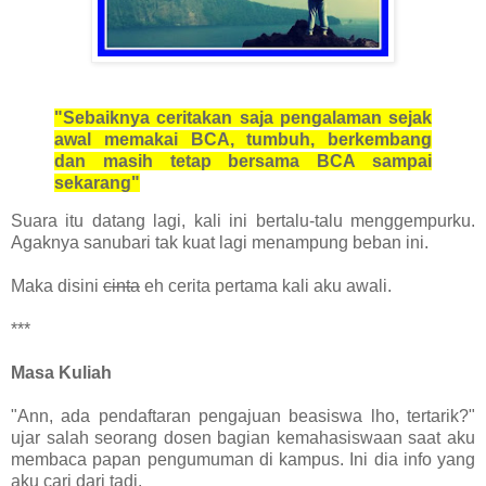
"Sebaiknya ceritakan saja pengalaman sejak
awal memakai BCA, tumbuh, berkembang
dan masih tetap bersama BCA sampai
sekarang"
Suara itu datang lagi, kali ini bertalu-talu menggempurku.
Agaknya sanubari tak kuat lagi menampung beban ini.
Maka disini
cinta
eh cerita pertama kali aku awali.
***
Masa Kuliah
"Ann, ada pendaftaran pengajuan beasiswa lho, tertarik?"
ujar salah seorang dosen bagian kemahasiswaan saat aku
membaca papan pengumuman di kampus. Ini dia info yang
aku cari dari tadi.