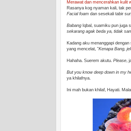
Merawat dan mencerahkan kulit 
Rasanya kog nyaman kali, tak perl
Facial foam
dan sesekali tabir su
Babang
Iqbal, suamiku pun juga s
sekarang agak beda ya, tidak sam
Kadang aku menanggapi dengan sen
yang mencelat, "
Kenapa Bang, je
Hahaha. Suerem akutu.
Please
, 
But you know deep down in my he
ya khilafnya.
Ini mah bukan khilaf, Hayati. Malas