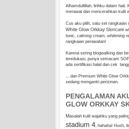
Alhamdullillah, lirihku dalam hati.
merawat dan mencerahkan kulit wa
Cus aku pilih, satu set rangkaian
White Glow Orkkay Skincare
wh
tonic, calming cream, whitening 
rangkaian perawatan!
Karena sering blogwalking dan ber
teredukasi, punya semacam SOP 
ada sertifikasi halal dan cek tan
... dan Premium White Glow Orkkay
sedang mengantri perizinan.
PENGALAMAN AKU
GLOW ORKKAY S
M
asalah kulit wajahku yang palin
stadium 4
, hahaha! Hush, i