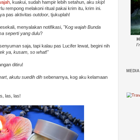
wajah
, kuakui, sudah hampir lebih setahun, aku
skip
!
u rempong melakoni ritual pakai krim itu, krim ini.
rya pas aktivitas
outdoor
, tjukuplah!
esekali, menyalakan notifikasi, "K
og wajah Bunda
a seperti yang dulu
?
H
I
yuman saja, tapi kalau pas Lucifer lewat, begini nih
lek ya, kusam, so what
!"
jangan ditiru!
MEDIA
art
,
akutu suedih dih
sebenarnya, kog aku kelamaan
, las, las!