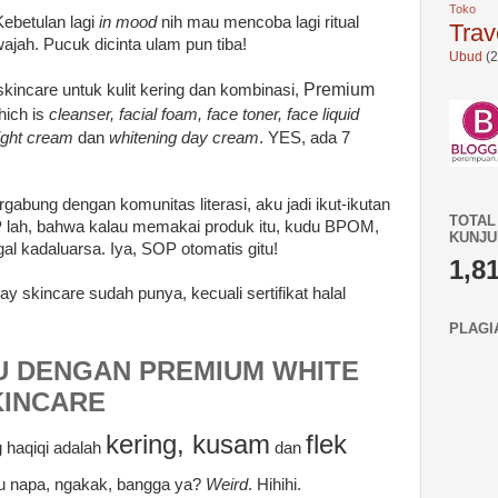
Toko 
 Kebetulan lagi
in mood
nih mau mencoba lagi ritual
Trav
jah. Pucuk dicinta ulam pun tiba!
Ubud
(2
Premium
 skincare untuk kulit kering dan kombinasi,
ich is
cleanser, facial foam, face toner, face liquid
night cream
dan
whitening day cream
. YES, ada 7
gabung dengan komunitas literasi, aku jadi ikut-ikutan
TOTAL
lah, bahwa kalau memakai produk itu, kudu BPOM,
KUNJ
ggal kadaluarsa. Iya, SOP otomatis gitu!
1,8
 skincare sudah punya, kecuali sertifikat halal
PLAGI
 DENGAN PREMIUM WHITE
KINCARE
kering, kusam
flek
g haqiqi adalah
dan
tu napa, ngakak, bangga ya?
Weird
. Hihihi.