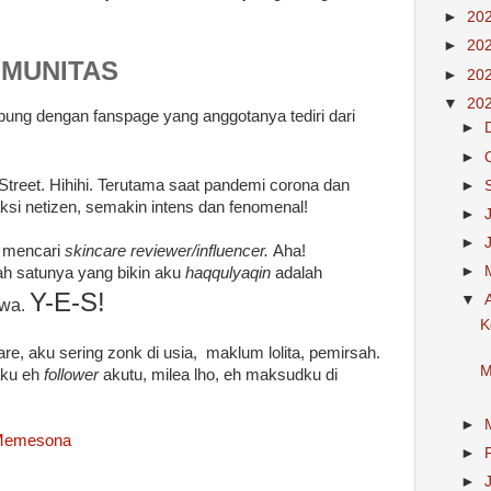
►
20
►
20
OMUNITAS
►
20
▼
20
bung dengan fanspage yang anggotanya tediri dari
►
►
l Street. Hihihi. Terutama saat pandemi corona dan
►
aksi netizen, semakin intens dan fenomenal!
►
►
k mencari
skincare reviewer/influencer.
Aha!
►
lah satunya yang bikin aku
haqqulyaqin
adalah
Y-E-S!
▼
awa
.
K
re, aku sering zonk di usia, maklum lolita, pemirsah.
M
aku eh
follower
akutu, milea lho, eh maksudku di
►
 Memesona
►
►