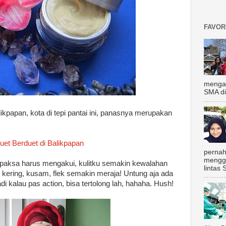
FAVOR
mengal
SMA di
likpapan, kota di tepi pantai ini, panasnya merupakan
luet Berduet di Balikpapan
pernah
mengg
erpaksa harus mengakui, kulitku semakin kewalahan
lintas 
kering, kusam, flek semakin meraja! Untung aja ada
adi kalau pas action, bisa tertolong lah, hahaha. Hush!