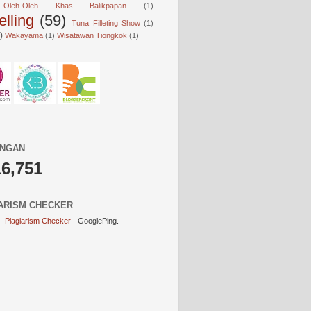
Oleh-Oleh Khas Balikpapan
(1)
elling
(59)
Tuna Filleting Show
(1)
)
Wakayama
(1)
Wisatawan Tiongkok
(1)
UNGAN
16,751
ARISM CHECKER
Plagiarism Checker
- GooglePing.