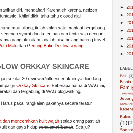
►
20
anikan diri, mendaftar! Karena eh karena, netizen
►
20
untastic! Khilaf dikit, tahu-tahu closed aja!
►
20
, cuma mau bilang, itulah salah satu manfaat bergabung
►
20
segenap syarat dan ketentuan dan tentu saja dengan
►
20
aranya yang aku alami adalah bisa bolang bareng travel
Putri Malu
dan
Gedung Batin Destinasi yang
►
20
►
20
GLOW ORKKAY SKINCARE
LABEL
Bali
(3
gan sekitar 30 reviewer/influencer akhirnya diundang
Bisnis
ampaign
Orkkay Skincare
. Beberapa nama di WAG ini,
Famil
teraksi dan tergabung di WAG blogwalking.
Trawan
Jepan
! Harus pakai rangkaian paketnya secara teratur
Karakter
Keseh
Kuliner
 dan mencerahkan kulit wajah
setiap orang pastilah
(102
kulit dan gaya hidup
serta amal ibadah
. Setuju?
Spons