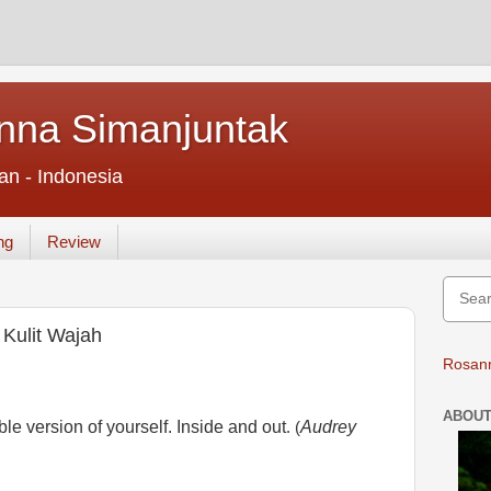
nna Simanjuntak
an - Indonesia
ng
Review
Kulit Wajah
Rosann
ABOUT
ble version of yourself. Inside and out
Audrey
. (