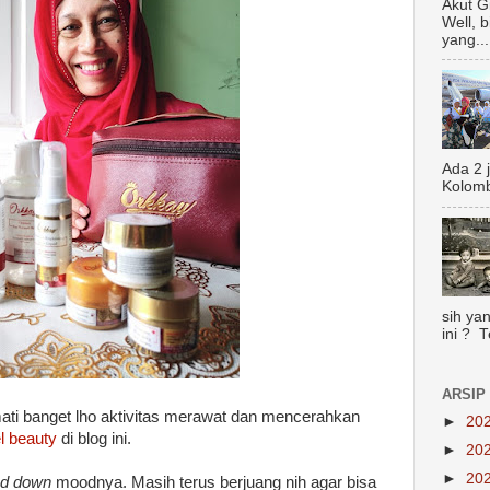
Akut G
Well, 
yang...
Ada 2 
Kolomb
sih yan
ini ? 
ARSIP
ti banget lho aktivitas merawat dan mencerahkan
►
20
l beauty
di blog ini.
►
20
►
20
nd down
moodnya. Masih terus berjuang nih agar bisa