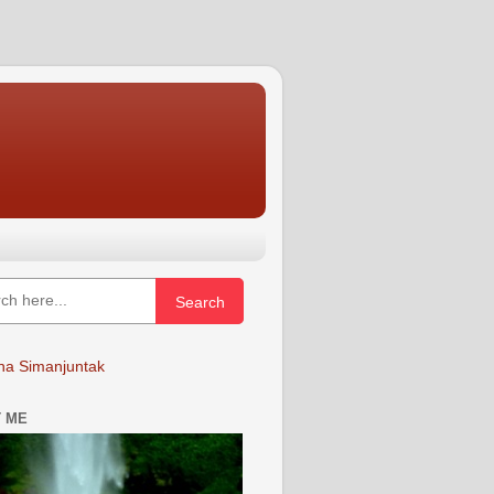
Search
a Simanjuntak
 ME