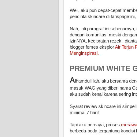
Well, aku pun cepat-cepat member
pencinta skincare di fanspage ini, f
Nah, inti paragraf ini sebenarnya
dengan komunitas, meski dengan 
izinNYA, kecipratan rezeki, diant
blogger femes eksplor
Air Terjun 
Menginspirasi
.
PREMIUM WHITE 
A
lhamdullillah, aku bersama den
masuk WAG yang diberi nama C
aku sudah kenal karena sering in
Syarat review skincare ini simpel
minimal 7 hari!
Tapi aku percaya, proses
merawat
berbeda-beda tergantung kondisi 