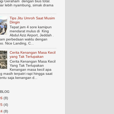
igi Geraham dengan bius total.
biar lebih nyambung, simak drama
Tips Jitu Umroh Saat Musim
Dingin
Tepat jam 4 sore kamipun
mendarat mulus di King
Abdul Aziz Airport, Jeddah .
jam perbedaan waktu dengan
o. Nice Landing, C...
Cerita Kenangan Masa Kecil
yang Tak Terlupakan
Cerita Kenangan Masa Kecil
Yang Tak Terlupakan
Kenangan masa kecil apa
g masih terpatri rapi hingga saat
Tentu saja kenangan d...
 BLOG
26
(8)
25
(4)
24
(8)