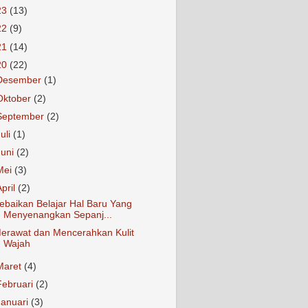
23
(13)
22
(9)
21
(14)
20
(22)
Desember
(1)
Oktober
(2)
September
(2)
Juli
(1)
Juni
(2)
Mei
(3)
April
(2)
ebaikan Belajar Hal Baru Yang
Menyenangkan Sepanj...
erawat dan Mencerahkan Kulit
Wajah
Maret
(4)
Februari
(2)
Januari
(3)