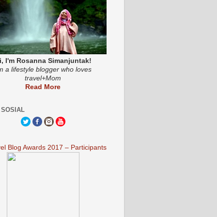
i, I'm Rosanna Simanjuntak!
'm a lifestyle blogger who loves
travel+Mom
Read More
 SOSIAL