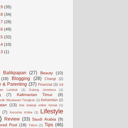
19
(35)
18
(34)
17
(28)
16
(49)
15
(32)
14
(10)
13
(1)
Balikpapan
(27)
Beauty
(10)
)
Blogging
(28)
(18)
Changi
(2)
y & Parenting
(37)
Financial
(3)
Gili
gan Lombok
(1)
Gulung Jenebora
(1)
g
(7)
Kalimantan Timur
(8)
Kehamilan
(2)
istik Wisatawan Tiongkok
(1)
atan
(13)
Kiat belanja online hemat
(1)
Lifestyle
(7)
Kuroshio Ichiba
(1)
)
Review
(33)
Saudi Arabia
(9)
Tips
(46)
ored Post
(18)
Tidore
(1)