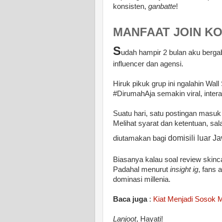
konsisten,
ganbatte
!
MANFAAT JOIN K
S
udah hampir 2 bulan aku berga
influencer dan agensi.
Hiruk pikuk grup ini ngalahin Wal
#DirumahAja semakin viral, inter
Suatu hari, satu postingan masu
Melihat syarat dan ketentuan, sa
domisili luar J
diutamakan bagi
Biasanya kalau soal review skinca
Padahal menurut
insight ig
, fans 
dominasi millenia.
Baca juga
:
Kiat Menjadi Sosok
Lanjoot
, Hayati!