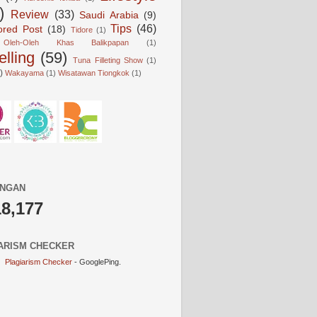
)
Review
(33)
Saudi Arabia
(9)
Tips
(46)
ored Post
(18)
Tidore
(1)
Oleh-Oleh Khas Balikpapan
(1)
elling
(59)
Tuna Filleting Show
(1)
)
Wakayama
(1)
Wisatawan Tiongkok
(1)
UNGAN
18,177
ARISM CHECKER
Plagiarism Checker
- GooglePing.