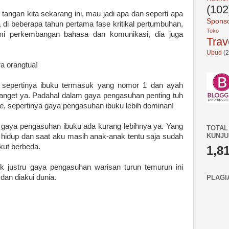
(102
i tangan kita sekarang ini, mau jadi apa dan seperti apa
Spons
 di beberapa tahun pertama fase kritikal pertumbuhan,
Toko 
mi perkembangan bahasa dan komunikasi, dia juga
Trav
Ubud
(2
ra orangtua!
h sepertinya ibuku termasuk yang nomor 1 dan ayah
nget ya. Padahal dalam gaya pengasuhan penting tuh
e
, sepertinya gaya pengasuhan ibuku lebih dominan!
ja gaya pengasuhan ibuku ada kurang lebihnya ya. Yang
TOTAL
KUNJ
hidup dan saat aku masih anak-anak tentu saja sudah
kut berbeda.
1,8
k justru gaya pengasuhan warisan turun temurun ini
dan diakui dunia.
PLAGI