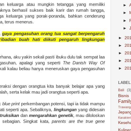
n keluarga atau mungkin tetangga yang memiliki
►
nya berhasil sukses baik karir dan rumah tangga,
►
ga keluarga yang porak-poranda, bahkan cenderung
►
a, terus menerus.
►
a
gaya pengasuhan orang tua sangat berpengaruh
►
20
badian buah hati diikuti pengaruh lingkungan
►
20
►
20
erhana, aku yakin sekali pasti ibuku dulu tak sempat laa
►
20
asuhan, apalagi yang seperti
The Danish Way Of
►
20
kali kalau beliau hanya meneruskan gaya pengasuhan
LABEL
raksi dengan orangtua kita banyak belajar apa yang
Bali
(3
lah, serta kelak mau jadi orangtua seperti apa.
Bisnis
Famil
ak
blue print
perkembangan potensi, tapi ia tidak mampu
Trawan
ti seperti apa. Sebaliknya,
lingkungan
yang didesain
Jepan
truksikan
dan
mengarahkan genetik
, mau diloloskan
Karakter
n sebagian. Singkat kata,
parents are the true gene
Keseh
Kuliner