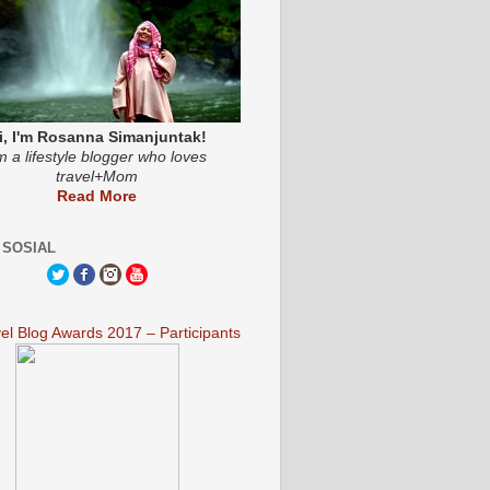
i, I'm Rosanna Simanjuntak!
'm a lifestyle blogger who loves
travel+Mom
Read More
 SOSIAL