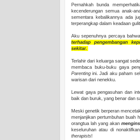
Pernahkah bunda memperhatika
kecenderungan semua anak-anak
sementara kebalikannya ada ju
terperangkap dalam keadaan gulit
Aku sepenuhnya percaya bahw
terhadap pengembangan kepri
sekitar.
Terlahir dari keluarga sangat sed
membaca buku-buku gaya peng
Parenting
ini. Jadi aku paham se
warisan dari nenekku.
Lewat gaya pengasuhan dan inte
baik dan buruk, yang benar dan sa
Meski genetik berperan mencet
menjanjikan pertumbuhan buah ha
orangtua lah yang akan
mengins
keseluruhan atau di nonaktifka
therapists
!