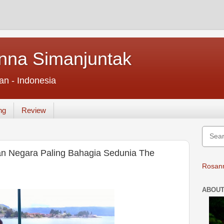
nna Simanjuntak
an - Indonesia
ng
Review
n Negara Paling Bahagia Sedunia The
Rosann
ABOUT