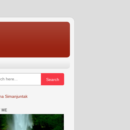
Search
a Simanjuntak
 ME