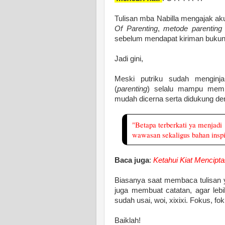
Tulisan mba Nabilla mengajak ak
Of Parenting
,
metode parentin
sebelum mendapat kiriman bukuny
Jadi gini,
Meski putriku sudah menginja
(
parenting
) selalu mampu membi
mudah dicerna serta didukung deng
"Betapa terberkati ya menjad
wawasan sekaligus bahan inspi
Baca juga
:
Ketahui Kiat Mencipt
Biasanya saat membaca tulisan 
juga membuat catatan, agar lebi
sudah usai, woi, xixixi. Fokus, fo
Baiklah!