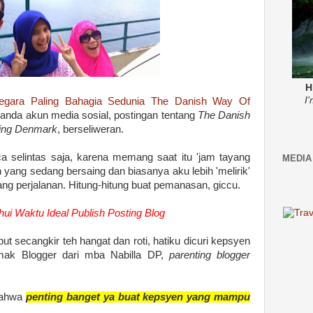
H
I
egara Paling Bahagia Sedunia The Danish Way Of
eranda akun media sosial, postingan tentang
The Danish
ting Denmark
, berseliweran.
selintas saja, karena memang saat itu 'jam tayang
MEDIA
 yang sedang bersaing dan biasanya aku lebih 'melirik'
ntang perjalanan. Hitung-hitung buat pemanasan, giccu.
ui Waktu Ideal Publish Posting Blog
t secangkir teh hangat dan roti, hatiku dicuri kepsyen
ak Blogger dari mba Nabilla DP,
parenting blogger
bahwa
penting banget ya buat kepsyen yang mampu