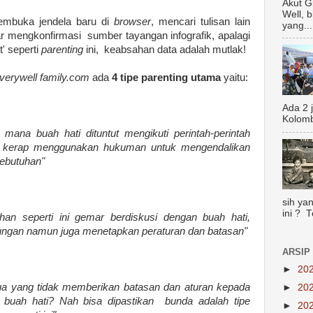
Akut G
Well, 
embuka jendela baru di
browser
, mencari tulisan lain
yang...
 mengkonfirmasi sumber tayangan infografik, apalagi
' seperti
parenting
ini, keabsahan data adalah mutlak!
verywell family.com
ada
4 tipe parenting utama
yaitu:
Ada 2 
Kolomb
mana buah hati dituntut mengikuti perintah-perintah
an kerap menggunakan hukuman untuk mengendalikan
kebutuhan"
sih yan
ini ? 
an seperti ini gemar berdiskusi dengan buah hati,
ngan namun juga menetapkan peraturan dan batasan"
ARSIP
►
20
a yang tidak memberikan batasan dan aturan kepada
►
20
buah hati? Nah bisa dipastikan bunda adalah tipe
►
20