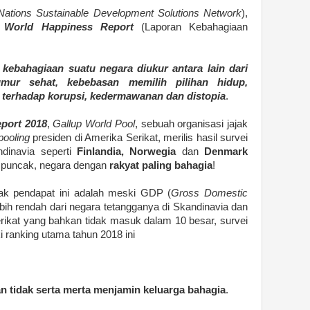
 Nations Sustainable Development Solutions Network
),
n
World Happiness Report
(Laporan Kebahagiaan
kebahagiaan suatu negara diukur antara lain dari
mur sehat, kebebasan memilih pilihan hidup,
i terhadap korupsi, kedermawanan dan distopia
.
port 2018
,
Gallup World Pool
, sebuah organisasi jajak
pooling
presiden di Amerika Serikat, merilis hasil survei
dinavia seperti
Finlandia,
Norwegia
dan
Denmark
puncak, negara dengan
rakyat paling bahagia
!
ajak pendapat ini adalah meski GDP (
Gross Domestic
 lebih rendah dari negara tetangganya di Skandinavia dan
erikat yang bahkan tidak masuk dalam 10 besar, survei
ranking utama tahun 2018 ini
n tidak serta merta menjamin keluarga bahagia
.