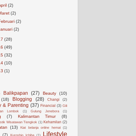
April
(2)
Maret
(2)
Februari
(2)
Januari
(2)
17
(28)
16
(49)
15
(32)
14
(10)
13
(1)
Balikpapan
(27)
Beauty
(10)
)
Blogging
(28)
(18)
Changi
(2)
y & Parenting
(37)
Financial
(3)
Gili
gan Lombok
(1)
Gulung Jenebora
(1)
g
(7)
Kalimantan Timur
(8)
Kehamilan
(2)
istik Wisatawan Tiongkok
(1)
atan
(13)
Kiat belanja online hemat
(1)
Lifestyle
(7)
Kuroshio Ichiba
(1)