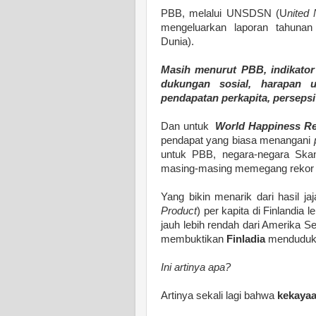
PBB, melalui UNSDSN (U
nited
mengeluarkan laporan tahuna
Dunia).
Masih menurut PBB, indikator 
dukungan sosial, harapan u
pendapatan perkapita, perseps
Dan untuk
World Happiness Re
pendapat yang biasa menangani
untuk PBB, negara-negara Skan
masing-masing memegang rekor 
Yang bikin menarik dari hasil j
Product
) per kapita di Finlandia
jauh lebih rendah dari Amerika S
membuktikan
Finladia
menduduki 
Ini artinya apa?
Artinya sekali lagi bahwa
kekayaa