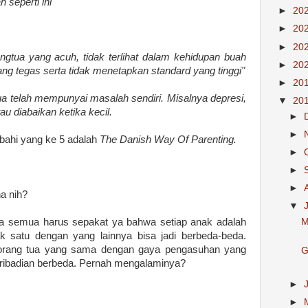
seperti ini"
►
20
►
20
►
20
ngtua yang acuh, tidak terlihat dalam kehidupan buah
►
20
ang tegas serta tidak menetapkan standard yang tinggi"
►
20
ua telah mempunyai masalah sendiri. Misalnya depresi,
▼
20
au diabaikan ketika kecil.
►
►
mbahi yang ke 5 adalah
The Danish Way Of Parenting.
►
►
►
a nih?
▼
ta semua harus sepakat ya bahwa setiap anak adalah
M
k satu dengan yang lainnya bisa jadi berbeda-beda.
i orang tua yang sama dengan gaya pengasuhan yang
G
epribadian berbeda. Pernah mengalaminya?
►
►