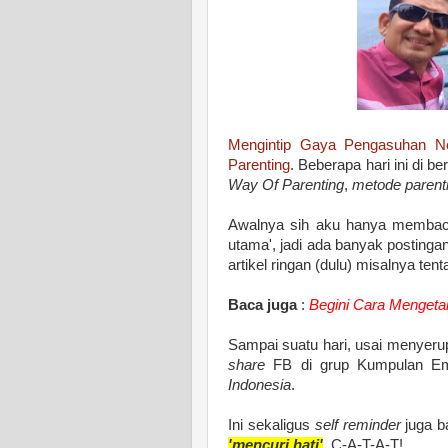
Mengintip Gaya Pengasuhan N
Parenting
. Beberapa hari ini di b
Way Of Parenting
,
metode paren
Awalnya sih aku hanya membaca 
utama', jadi ada banyak postingan
artikel ringan (dulu) misalnya te
Baca juga
:
Begini Cara Mengetah
Sampai suatu hari, usai menyerupu
share
FB di grup Kumpulan Em
Indonesia
.
Ini sekaligus
self reminder
juga 
'mencuri hati'
. C-A-T-A-T!