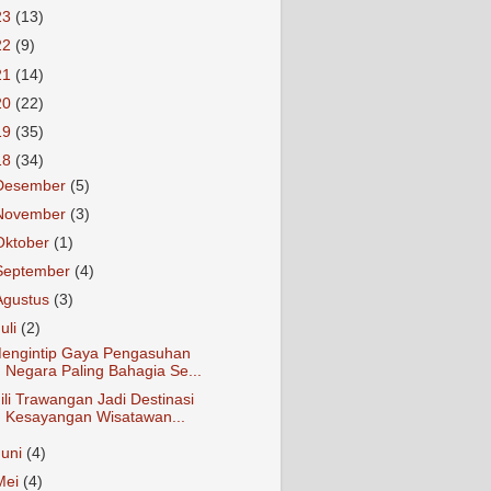
23
(13)
22
(9)
21
(14)
20
(22)
19
(35)
18
(34)
Desember
(5)
November
(3)
Oktober
(1)
September
(4)
Agustus
(3)
Juli
(2)
engintip Gaya Pengasuhan
Negara Paling Bahagia Se...
ili Trawangan Jadi Destinasi
Kesayangan Wisatawan...
Juni
(4)
Mei
(4)