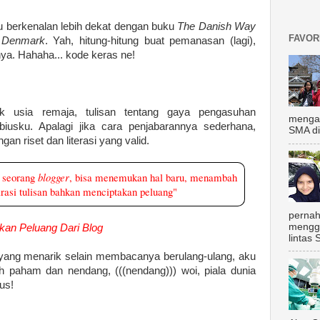
u berkenalan lebih dekat dengan buku
The Danish Way
FAVOR
g Denmark
. Yah, hitung-hitung buat pemanasan (lagi),
a. Hahaha... kode keras ne!
k usia remaja, tulisan tentang gaya pengasuhan
mengal
usku. Apalagi jika cara penjabarannya sederhana,
SMA di
an riset dan literasi yang valid.
i seorang
blogger
, bisa menemukan hal baru, menambah
rasi tulisan bahkan menciptakan peluang"
pernah
mengg
akan Peluang Dari Blog
lintas 
yang menarik selain membacanya berulang-ulang, aku
h paham dan nendang, (((nendang))) woi, piala dunia
kus!