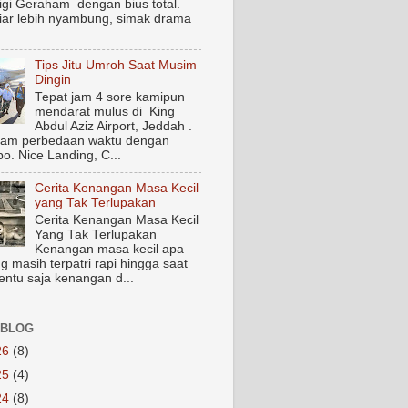
igi Geraham dengan bius total.
biar lebih nyambung, simak drama
Tips Jitu Umroh Saat Musim
Dingin
Tepat jam 4 sore kamipun
mendarat mulus di King
Abdul Aziz Airport, Jeddah .
jam perbedaan waktu dengan
o. Nice Landing, C...
Cerita Kenangan Masa Kecil
yang Tak Terlupakan
Cerita Kenangan Masa Kecil
Yang Tak Terlupakan
Kenangan masa kecil apa
g masih terpatri rapi hingga saat
Tentu saja kenangan d...
 BLOG
26
(8)
25
(4)
24
(8)