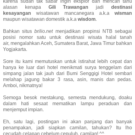
karena sudah tak sabar ingin eksplor dan mencari tahu
alasan kenapa
Gili Trawangan
jadi
destinasi
kesayangan
wisatawan mancanegara a.k.a
wisman
maupun wisatawan domestik a.k.a
wisdom
.
Bahkan situs
brilio.net
menjadikan propinsi NTB sebagai
posisi nomor satu untuk destinasi wisata halal tanah
air,
mengalahkan Aceh, Sumatera Barat, Jawa Timur bahkan
Yogjakarta.
Sore itu kami memutuskan untuk istirahat lebih cepat dan
hanya ke luar dari hotel menikmati surya tenggelam dari
simpang jalan tak jauh dari Bumi Senggigi Hotel sembari
melahap jagung bakar 3 rasa, asin, manis dan pedas.
Amboi, nikmatnya!
Semoga besok mestakung, semesta mendukung, doaku
dalam hati sesaat mematikan lampu peraduan dan
menjemput impian.
Eh, satu lagi, postingan ini akan panjang dan banyak
penampakan, jadi siapkan camilan, tahukan? Itu lho
cecudah celapan cebelum cepuluh, camilan! ^^