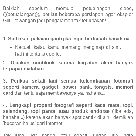
Baiklah, sebelum memulai petualangan, cieee,
(((petualangan))), berikut beberapa persiapan agar eksplor
Gili Trawangan jadi pengalaman tak terlupakan!
1.
Sediakan pakaian ganti jika ingin berbasah-basah ria
Kecuali kalau kamu memang menginap di sini,
hal ini tentu tak perlu.
2.
Oleskan sunblock karena kegiatan akan banyak
terpapar matahari
3.
Periksa sekali lagi semua kelengkapan fotografi
seperti kamera, gadget, power bank, tongsis, memori
card
dan tentu saja membawanya ya, hahaha...
4.
Lengkapi properti fotografi seperti kaca mata, topi,
selendang, topi pantai atau produk endorse
(jika ada,
hahaha...) karena akan banyak spot cantik di sini, demikian
'bocoran halus' dari internet.
Tak lupa juga sandal atau sepatu ringan jika ingin