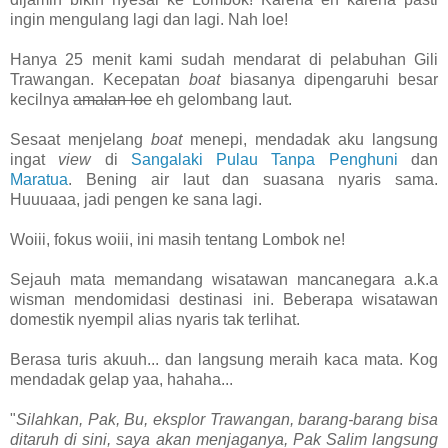
ingin mengulang lagi dan lagi. Nah loe!
Hanya 25 menit kami sudah mendarat di pelabuhan Gili
Trawangan. Kecepatan
boat
biasanya dipengaruhi besar
kecilnya
amalan loe
eh gelombang laut.
Sesaat menjelang
boat
menepi, mendadak aku langsung
ingat
view
di
Sangalaki Pulau Tanpa Penghuni
dan
Maratua
. Bening air laut dan suasana nyaris sama.
Huuuaaa, jadi pengen ke sana lagi.
Woiii, fokus woiii, ini masih tentang Lombok ne!
Sejauh mata memandang wisatawan mancanegara a.k.a
wisman mendomidasi destinasi ini. Beberapa wisatawan
domestik nyempil alias nyaris tak terlihat.
Berasa turis akuuh... dan langsung meraih kaca mata. Kog
mendadak gelap yaa, hahaha...
"
Silahkan, Pak, Bu, eksplor Trawangan, barang-barang bisa
ditaruh di sini, saya akan menjaganya, Pak Salim langsung