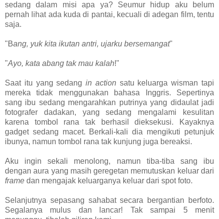
sedang dalam misi apa ya? Seumur hidup aku belum
pernah lihat ada kuda di pantai, kecuali di adegan film, tentu
saja.
"B
ang, yuk kita ikutan antri, ujarku bersemangat
"
"
Ayo, kata abang tak mau kalah
!"
Saat itu yang sedang
in action
satu keluarga wisman tapi
mereka tidak menggunakan bahasa Inggris. Sepertinya
sang ibu sedang mengarahkan putrinya yang didaulat jadi
fotografer dadakan, yang sedang mengalami kesulitan
karena tombol rana tak berhasil dieksekusi. Kayaknya
gadget sedang macet. Berkali-kali dia mengikuti petunjuk
ibunya, namun tombol rana tak kunjung juga bereaksi.
Aku ingin sekali menolong, namun tiba-tiba sang ibu
dengan aura yang masih geregetan memutuskan keluar dari
frame
dan mengajak keluarganya keluar dari spot foto.
Selanjutnya sepasang sahabat secara bergantian berfoto.
Segalanya mulus dan lancar! Tak sampai 5 menit