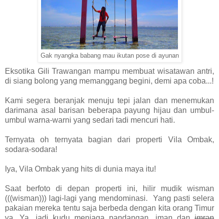
Gak nyangka babang mau ikutan pose di ayunan
Eksotika Gili Trawangan mampu membuat wisatawan antri,
di siang bolong yang memanggang begini, demi apa coba...!
Kami segera beranjak menuju tepi jalan dan menemukan
darimana asal barisan beberapa payung hijau dan umbul-
umbul warna-warni yang sedari tadi mencuri hati.
Ternyata oh ternyata bagian dari properti Vila Ombak,
sodara-sodara!
Iya, Vila Ombak yang hits di dunia maya itu!
Saat berfoto di depan properti ini, hilir mudik wisman
(((wisman))) lagi-lagi yang mendominasi. Yang pasti selera
pakaian mereka tentu saja berbeda dengan kita orang Timur
ya. Ya, jadi kudu menjaga pandangan, iman dan
imran