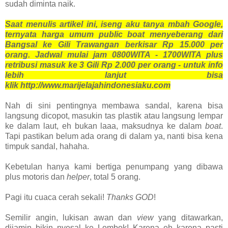
sudah diminta naik.
Saat menulis artikel ini, iseng aku tanya mbah Google,
ternyata harga umum public boat menyeberang dari
Bangsal ke Gili Trawangan berkisar Rp 15.000 per
orang. Jadwal mulai jam 0800WITA - 1700WITA plus
retribusi masuk ke 3 Gili Rp 2.000 per orang - untuk info
lebih lanjut bisa
klik
http://www.marijelajahindonesiaku.com
Nah di sini pentingnya membawa sandal, karena bisa
langsung dicopot, masukin tas plastik atau langsung lempar
ke dalam laut, eh bukan laaa, maksudnya ke dalam
boat
.
Tapi pastikan belum ada orang di dalam ya, nanti bisa kena
timpuk sandal, hahaha.
Kebetulan hanya kami bertiga penumpang yang dibawa
plus motoris dan
helper
, total 5 orang.
Pagi itu cuaca cerah sekali!
Thanks GOD
!
Semilir angin, lukisan awan dan
view
yang ditawarkan,
dijamin bikin nyesal ke Lombok! Karena eh karena pasti