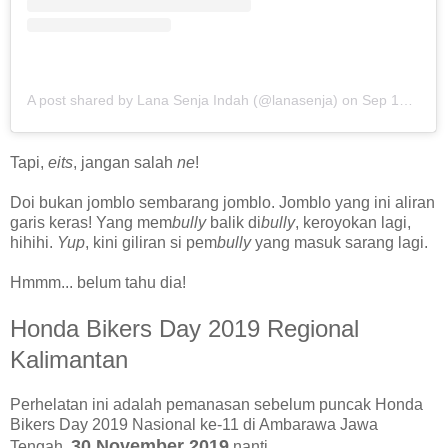
A post shared by Lana Senja Indah (@lanasenja)
on
Sep 15, 2019 at 6:54am PDT
Tapi,
eits
, jangan salah
ne
!
Doi bukan jomblo sembarang jomblo. Jomblo yang ini aliran
garis keras! Yang mem
bully
balik di
bully
, keroyokan lagi,
hihihi.
Yup
, kini giliran si pem
bully
yang masuk sarang lagi.
Hmmm... belum tahu dia!
Honda Bikers Day 2019 Regional
Kalimantan
Perhelatan ini adalah pemanasan sebelum puncak Honda
Bikers Day 2019 Nasional ke-11 di Ambarawa Jawa
30 November 2019
Tengah,
nanti.