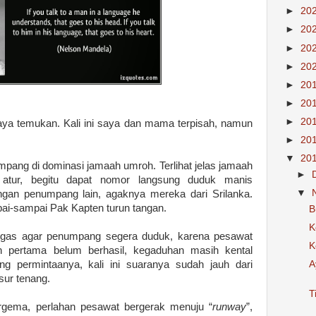
►
20
►
20
►
20
►
20
►
20
►
20
►
20
aya temukan. Kali ini saya dan mama terpisah, namun
►
20
▼
20
mpang di dominasi jamaah umroh. Terlihat jelas jamaah
►
atur, begitu dapat nomor langsung duduk manis
▼
ngan penumpang lain, agaknya mereka dari Srilanka.
pai-sampai Pak Kapten turun tangan.
B
K
egas agar penumpang segera duduk, karena pesawat
K
an pertama belum berhasil, kegaduhan masih kental
ng permintaanya, kali ini suaranya sudah jauh dari
A
sur tenang.
T
gema, perlahan pesawat bergerak menuju “
runway
”,