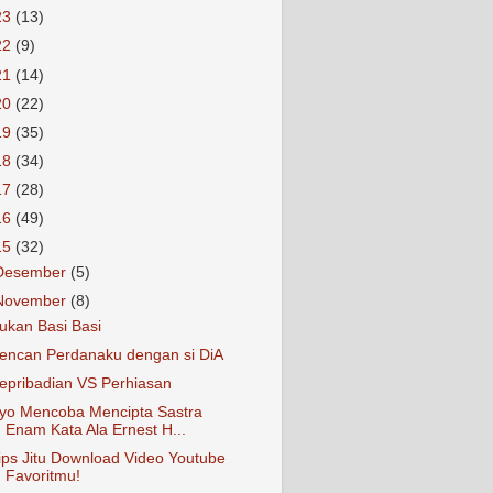
23
(13)
22
(9)
21
(14)
20
(22)
19
(35)
18
(34)
17
(28)
16
(49)
15
(32)
Desember
(5)
November
(8)
ukan Basi Basi
encan Perdanaku dengan si DiA
epribadian VS Perhiasan
yo Mencoba Mencipta Sastra
Enam Kata Ala Ernest H...
ips Jitu Download Video Youtube
Favoritmu!