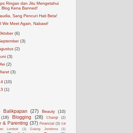
ips Ringan dan Jitu Mengetahui
Blog Kena Banned!
audia, Sang Pencuri Hati Beta!
il We Meet Again, Nabawi!
Oktober
(6)
September
(3)
Agustus
(2)
Juni
(3)
Mei
(2)
Maret
(3)
14
(10)
13
(1)
Balikpapan
(27)
Beauty
(10)
)
Blogging
(28)
(18)
Changi
(2)
y & Parenting
(37)
Financial
(3)
Gili
gan Lombok
(1)
Gulung Jenebora
(1)