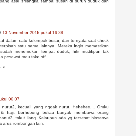
pang asal srilangka sampai susah di suruh duduk dan
13 November 2015 pukul 16.38
 dalam satu kelompok besar, dan ternyata saat check
terpisah satu sama lainnya. Mereka ingin memastikan
sudah menemukan tempat duduk, hilir mudikpun tak
ga pesawat mau take off.
~_*
kul 00.07
nurut2, kecuali yang nggak nurut. Hehehee.... Omku
 & haji. Berhubung beliau banyak membawa orang
anut2, takut ilang. Kalaupun ada yg tersesat biasanya
a arus rombongan lain.