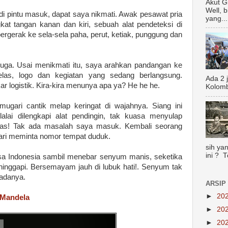
Akut G
Well, 
 di pintu masuk, dapat saya nikmati. Awak pesawat pria
yang...
gkat tangan kanan dan kiri, sebuah alat pendeteksi di
bergerak ke sela-sela paha, perut, ketiak, punggung dan
 juga. Usai menikmati itu, saya arahkan pandangan ke
elas, logo dan kegiatan yang sedang berlangsung.
Ada 2 
logistik. Kira-kira menunya apa ya? He he he.
Kolomb
amugari cantik melap keringat di wajahnya. Siang ini
alai dilengkapi alat pendingin, tak kuasa menyulap
 Pas! Tak ada masalah saya masuk. Kembali seorang
i meminta nomor tempat duduk.
sih yan
ini ? 
sa Indonesia sambil menebar senyum manis, seketika
nggapi. Bersemayam jauh di lubuk hati!. Senyum tak
padanya.
ARSIP
►
20
 Mandela
►
20
►
20