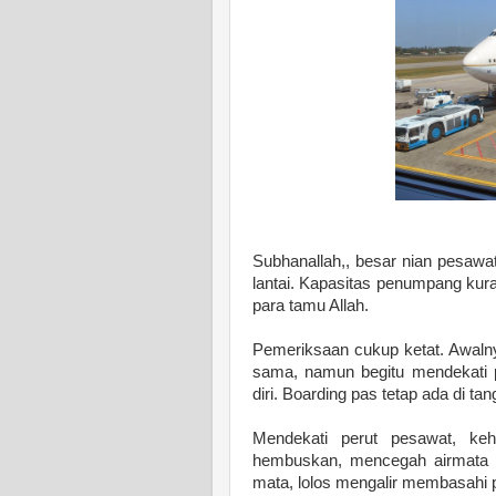
Subhanallah,, besar nian pesawat 
lantai. Kapasitas penumpang kur
para tamu Allah.
Pemeriksaan cukup ketat. Awalny
sama, namun begitu mendekati p
diri. Boarding pas tetap ada di t
Mendekati perut pesawat, keh
hembuskan, mencegah airmata me
mata, lolos mengalir membasahi 