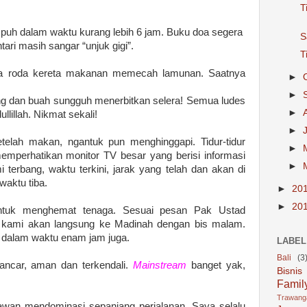
T
mpuh dalam waktu kurang lebih 6 jam. Buku doa segera
S
ari masih sangar “unjuk gigi”.
T
ra roda kereta makanan memecah lamunan. Saatnya
►
►
ing dan buah sungguh menerbitkan selera! Semua ludes
►
lillah. Nikmat sekali!
►
etelah makan, ngantuk pun menghinggapi. Tidur-tidur
►
emperhatikan monitor TV besar yang berisi informasi
►
 terbang, waktu terkini, jarak yang telah dan akan di
waktu tiba.
►
20
►
20
untuk menghemat tenaga. Sesuai pesan Pak Ustad
h kami akan langsung ke Madinah dengan bis malam.
 dalam waktu enam jam juga.
LABEL
Bali
(3
ancar, aman dan terkendali.
Mainstream
banget yak,
Bisnis
Famil
Trawan
awan mendominasi sepanjang perjalanan. Saya selalu