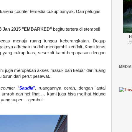
ng, karena counter tersedia cukup banyak. Dan petugas
- 18 Jan 2015 "EMBARKED"
begitu tertera di stempel!
H
begas menuju ruang tunggu keberangkatan. Degup
I
agaknya adrenalin sudah mengambil kendali. Kami terus
ng yang cukup luas, sesekali kami berpapasan dengan
MEDIA
 ini juga merupakan akses masuk dan keluar dari ruang
turun dari perut pesawat.
h
counter
“
Saudia
”
, ruangannya cerah, dengan lantai
 umroh dan hei lihat … kami juga bisa melihat hidung
ang super ... gembul.