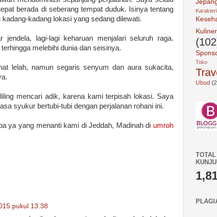
Jepan
tepat berada di seberang tempat duduk. Isinya tentang
Karakter
n kadang-kadang lokasi yang sedang dilewati.
Keseh
Kuliner
jendela, lagi-lagi keharuan menjalari seluruh raga.
(102
 terhingga melebihi dunia dan seisinya.
Spons
Toko 
ihat lelah, namun segaris senyum dan aura sukacita,
Trav
ya.
Ubud
(2
iling mencari adik, karena kami terpisah lokasi. Saya
rasa syukur bertubi-tubi dengan perjalanan rohani ini.
pa ya yang menanti kami di Jeddah, Madinah di
umroh
TOTAL
KUNJ
1,8
PLAGI
15 pukul 13.38