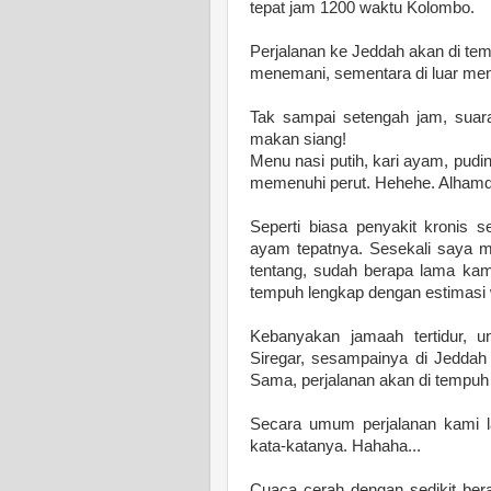
tepat jam 1200 waktu Kolombo.
Perjalanan ke Jeddah akan di te
menemani, sementara di luar ment
Tak sampai setengah jam, sua
makan siang!
Menu nasi putih, kari ayam, pud
memenuhi perut. Hehehe. Alhamdul
Seperti biasa penyakit kronis s
ayam tepatnya. Sesekali saya m
tentang, sudah berapa lama kami
tempuh lengkap dengan estimasi 
Kebanyakan jamaah tertidur, 
Siregar, sesampainya di Jedda
Sama, perjalanan akan di tempuh
Secara umum perjalanan kami l
kata-katanya. Hahaha...
Cuaca cerah dengan sedikit ber