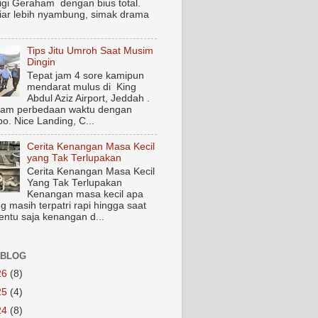
igi Geraham dengan bius total.
biar lebih nyambung, simak drama
Tips Jitu Umroh Saat Musim
Dingin
Tepat jam 4 sore kamipun
mendarat mulus di King
Abdul Aziz Airport, Jeddah .
jam perbedaan waktu dengan
o. Nice Landing, C...
Cerita Kenangan Masa Kecil
yang Tak Terlupakan
Cerita Kenangan Masa Kecil
Yang Tak Terlupakan
Kenangan masa kecil apa
g masih terpatri rapi hingga saat
Tentu saja kenangan d...
 BLOG
26
(8)
25
(4)
24
(8)