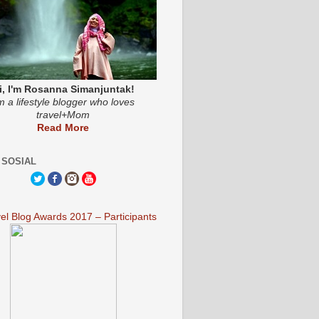
i, I'm Rosanna Simanjuntak!
'm a lifestyle blogger who loves
travel+Mom
Read More
 SOSIAL