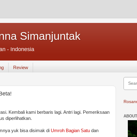
nna Simanjuntak
an - Indonesia
ng
Review
Beta!
Rosann
asi. Kembali kami berbaris lagi. Antri lagi. Pemeriksaan
ABOUT
us diperlihatkan.
umnya yuk bisa disimak di
Umroh Bagian Satu
dan