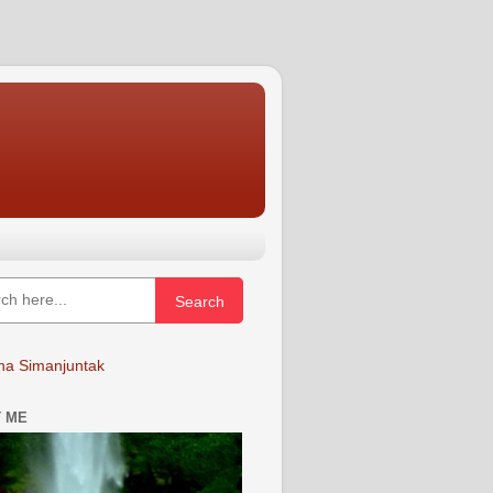
Search
a Simanjuntak
 ME