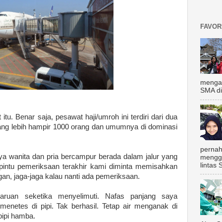
FAVOR
mengal
SMA di
itu. Benar saja, pesawat haji/umroh ini terdiri dari dua
ang lebih hampir 1000 orang dan umumnya di dominasi
pernah
a wanita dan pria bercampur berada dalam jalur yang
mengg
lintas 
intu pemeriksaan terakhir kami diminta memisahkan
angan, jaga-jaga kalau nanti ada pemeriksaan.
aruan seketika menyelimuti. Nafas panjang saya
netes di pipi. Tak berhasil. Tetap air menganak di
pipi hamba.