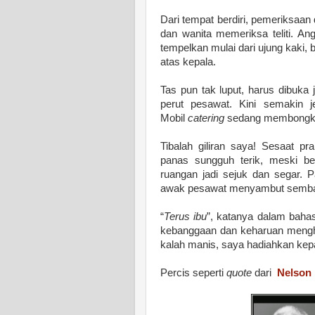
Dari tempat berdiri, pemeriksaan
dan wanita memeriksa teliti. An
tempelkan mulai dari ujung kaki, 
atas kepala.
Tas pun tak luput, harus dibuka
perut pesawat. Kini semakin j
Mobil
catering
sedang membongkar 
Tibalah giliran saya! Sesaat pr
panas sungguh terik, meski bel
ruangan jadi sejuk dan segar.
awak pesawat menyambut sembar
“
Terus ibu
”, katanya dalam baha
kebanggaan dan keharuan menghi
kalah manis, saya hadiahkan ke
Percis seperti
quote
dari
Nelson