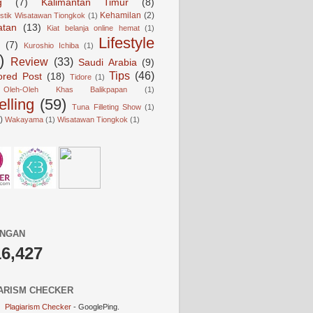
g
(7)
Kalimantan Timur
(8)
Kehamilan
(2)
istik Wisatawan Tiongkok
(1)
atan
(13)
Kiat belanja online hemat
(1)
Lifestyle
(7)
Kuroshio Ichiba
(1)
)
Review
(33)
Saudi Arabia
(9)
Tips
(46)
ored Post
(18)
Tidore
(1)
Oleh-Oleh Khas Balikpapan
(1)
elling
(59)
Tuna Filleting Show
(1)
)
Wakayama
(1)
Wisatawan Tiongkok
(1)
UNGAN
16,427
ARISM CHECKER
Plagiarism Checker
- GooglePing.