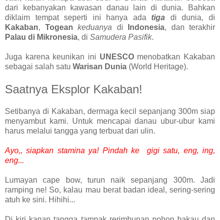
dari kebanyakan kawasan danau lain di dunia. Bahkan
diklaim tempat seperti ini hanya ada
tiga
di dunia, di
Kakaban
,
Togean
keduanya
di
Indonesia
, dan terakhir
Palau di Mikronesia
, di
Samudera Pasifik
.
Juga karena keunikan ini
UNESCO
menobatkan Kakaban
sebagai salah satu
Warisan Dunia
(World Heritage).
Saatnya Eksplor Kakaban!
Setibanya di Kakaban, dermaga kecil sepanjang 300m siap
menyambut kami. Untuk mencapai danau ubur-ubur kami
harus melalui tangga yang terbuat dari ulin.
Ayo,, siapkan stamina ya! Pindah ke gigi satu, eng, ing,
eng...
Lumayan cape bow, turun naik sepanjang 300m. Jadi
ramping ne! So, kalau mau berat badan ideal, sering-sering
atuh ke sini. Hihihi...
Di kiri kanan tangga tampak rerimbunan pohon bakau dan