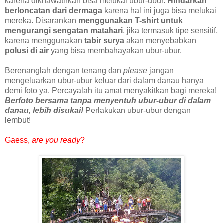
karena dikhawatirkan bisa melukai ubur-ubur.
Hindarkan
berloncatan dari dermaga
karena hal ini juga bisa melukai
mereka. Disarankan
menggunakan T-shirt untuk
mengurangi sengatan matahari
, jika termasuk tipe sensitif,
karena menggunakan
tabir surya
akan menyebabkan
polusi di air
yang bisa membahayakan ubur-ubur.
Berenanglah dengan tenang dan
please
jangan
mengeluarkan ubur-ubur keluar dari dalam danau hanya
demi foto ya. Percayalah itu amat menyakitkan bagi mereka!
Berfoto bersama tanpa menyentuh ubur-ubur di dalam
danau, lebih disukai!
Perlakukan ubur-ubur dengan
lembut!
Gaess,
are you ready
?