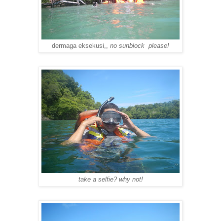
dermaga eksekusi,,
no sunblock please!
take a selfie? why not!