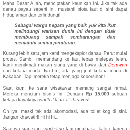
Maha Besar Allah, menciptakan keunikan ini. Jika tak ada
danau payau seperti ini, mustahil biota laut di sini dapat
hidup aman dan terlindungi!
Sebagai warga negara yang baik yuk kita ikut
melindungi warisan dunia ini dengan tidak
membuang sampah sembarangan dan
mematuhi semua peraturan.
Kurang lebih satu jam kami mengeksplor danau. Perut mulai
protes. Sambil memandang ke laut lepas melepas lelah,
kami menikmati makan siang yang di bawa dari
Derawan
dan kelapa muda. Iya bro, ada yang jual kelapa muda di
Kakaban. Tapi mereka tetap menjaga kebersihan!
Saat kami ke sana wisatawan memang sangat ramai.
Mereka mencium bisnis ini. Dengan
Rp 15.000
sebuah
kelapa kayaknya
worth it
laaa.
It's heaven
!
Oh iya, meski tak ada akomodasi, ada toilet kog di sini.
Jangan khawatir!! Hi hi hi...
Saatnya siap-siap
snorkeling
lagi membakar kalori, karena