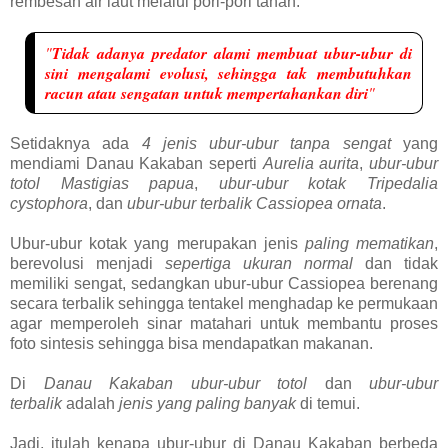
rembesan air laut melalui pori-pori tanah.
"
Tidak adanya predator alami membuat ubur-ubur di
sini mengalami evolusi, sehingga tak membutuhkan
racun atau sengatan untuk mempertahankan diri
"
Setidaknya ada
4 jenis ubur-ubur tanpa sengat
yang
mendiami Danau Kakaban seperti
Aurelia aurita
,
ubur-ubur
totol Mastigias papua
,
ubur-ubur kotak Tripedalia
cystophora
, dan
ubur-ubur terbalik Cassiopea ornata
.
Ubur-ubur kotak yang merupakan jenis
paling mematikan
,
berevolusi menjadi
sepertiga ukuran normal
dan tidak
memiliki sengat, sedangkan ubur-ubur Cassiopea berenang
secara terbalik sehingga tentakel menghadap ke permukaan
agar memperoleh sinar matahari untuk membantu proses
foto sintesis sehingga bisa mendapatkan makanan.
Di
Danau Kakaban
ubur-ubur totol
dan
ubur-ubur
terbalik
adalah
jenis yang paling banyak
di temui.
Jadi, itulah kenapa ubur-ubur di Danau Kakaban berbeda