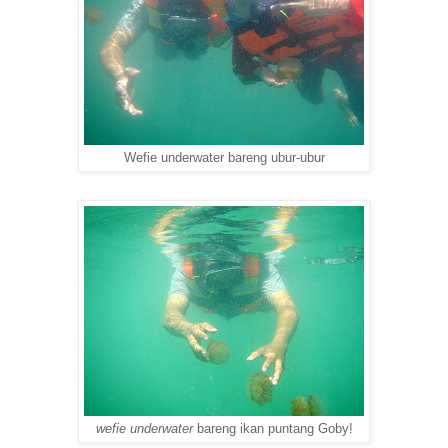
Wefie underwater bareng ubur-ubur
wefie underwater
bareng ikan puntang Goby!