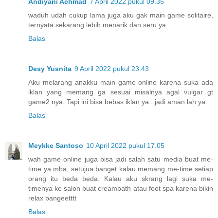
Andiyani Achmad
7 April 2022 pukul 09.35
waduh udah cukup lama juga aku gak main game solitaire,
ternyata sekarang lebih menarik dan seru ya
Balas
Desy Yusnita
9 April 2022 pukul 23.43
Aku melarang anakku main game online karena suka ada
iklan yang memang ga sesuai misalnya agal vulgar gt
game2 nya. Tapi ini bisa bebas iklan ya...jadi aman lah ya.
Balas
Meykke Santoso
10 April 2022 pukul 17.05
wah game online juga bisa jadi salah satu media buat me-
time ya mba, setujua banget kalau memang me-time setiap
orang itu beda beda. Kalau aku skrang lagi suka me-
timenya ke salon buat creambath atau foot spa karena bikin
relax bangeetttt
Balas