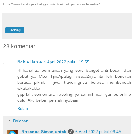
https://www.directionpsychology.com/article/the-importance-of-me-time/
Berbagi
28 komentar:
Nchie Hanie
4 April 2022 pukul 19.55
Hhhahahaa permainan yang seru banget anti bosan dan
gabut ya Mba Tjin.Apalagi visual2nya itu loh beneran
berasa piknik , jiwa travelingnya berasa membuncah
wkakakakka.
gpp lah, sementara travelingnya samnil main games online
dulu. Aku belom pernah nyobain..
Balas
Balasan
Rosanna Simanjuntak
6 April 2022 pukul 09.45