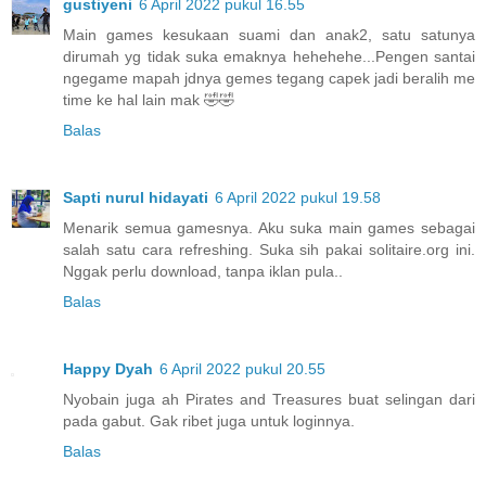
gustiyeni
6 April 2022 pukul 16.55
Main games kesukaan suami dan anak2, satu satunya
dirumah yg tidak suka emaknya hehehehe...Pengen santai
ngegame mapah jdnya gemes tegang capek jadi beralih me
time ke hal lain mak 🤣🤣
Balas
Sapti nurul hidayati
6 April 2022 pukul 19.58
Menarik semua gamesnya. Aku suka main games sebagai
salah satu cara refreshing. Suka sih pakai solitaire.org ini.
Nggak perlu download, tanpa iklan pula..
Balas
Happy Dyah
6 April 2022 pukul 20.55
Nyobain juga ah Pirates and Treasures buat selingan dari
pada gabut. Gak ribet juga untuk loginnya.
Balas