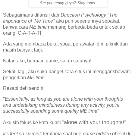
Are you ready guys? Stay tune!
Sebagaimana dilansir dari
Direction Psychology "The
Importance of Me Time"
aku pun sepenuhnya sepakat,
bahwa cara
ME time
memang berbeda-beda untuk setiap
orang! C-A-T-A-T!
Ada yang membaca buku, yoga, perawatan diri, piknik dan
masih banyak lagi.
Kalau aku, bermain game, salah satunya!
Sekali lagi, aku suka banget cara situs ini menggarisbawahi
pengertian
ME time
.
Resapi deh sendiri!
"
Essentially, as long as you are alone with your thoughts
and undertaking mindfulness during any activity, you're
successfully spending some quality ME
time
"
alone with your thoughts!
Aku sih fokus ke kata kunci "
"
It's feel so special
, terutama saat nge-
game hidden object
di