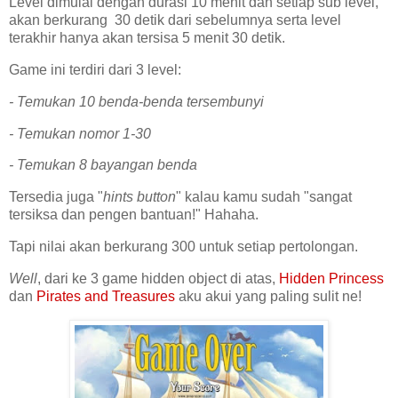
Level dimulai dengan durasi 10 menit dan setiap sub level,
akan berkurang 30 detik dari sebelumnya serta level
terakhir hanya akan tersisa 5 menit 30 detik.
Game ini terdiri dari 3 level:
- Temukan 10 benda-benda tersembunyi
- Temukan nomor 1-30
- Temukan 8 bayangan benda
Tersedia juga "
hints button
" kalau kamu sudah "sangat
tersiksa dan pengen bantuan!" Hahaha.
Tapi nilai akan berkurang 300 untuk setiap pertolongan.
Well
, dari ke 3 game hidden object di atas,
Hidden Princess
dan
Pirates and Treasures
aku akui yang paling sulit ne!