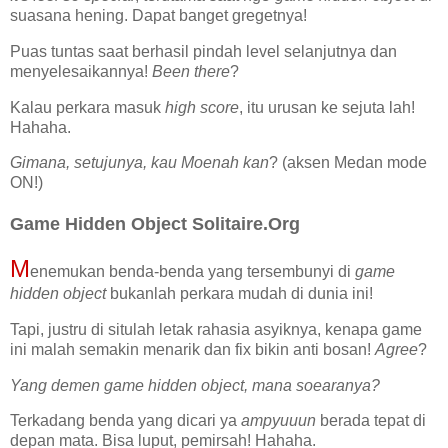
suasana hening. Dapat banget gregetnya!
Puas tuntas saat berhasil pindah level selanjutnya dan
menyelesaikannya!
Been there
?
Kalau perkara masuk
high score
, itu urusan ke sejuta lah!
Hahaha.
Gimana, setujunya, kau Moenah kan
? (aksen Medan mode
ON!)
Game Hidden Object Solitaire.Org
M
enemukan benda-benda yang tersembunyi di
game
hidden object
bukanlah perkara mudah di dunia ini!
Tapi, justru di situlah letak rahasia asyiknya, kenapa game
ini malah semakin menarik dan fix bikin anti bosan!
Agree
?
Yang demen game hidden object, mana soearanya?
Terkadang benda yang dicari ya
ampyuuun
berada tepat di
depan mata. Bisa luput, pemirsah! Hahaha.