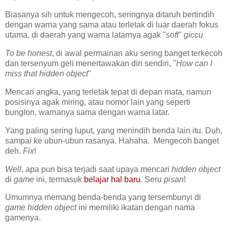
Biasanya sih untuk mengecoh, seringnya ditaruh bertindih
dengan warna yang sama atau terletak di luar daerah fokus
utama, di daerah yang warna latarnya agak "
soft
"
giccu
To be honest
, di awal permainan aku sering banget terkecoh
dan tersenyum geli menertawakan diri sendiri, "
How can I
miss that hidden object
"
Mencari angka, yang terletak tepat di depan mata, namun
posisinya agak miring, atau nomor lain yang seperti
bunglon, warnanya sama dengan warna latar.
Yang paling sering luput, yang menindih benda lain itu. Duh,
sampai ke ubun-ubun rasanya. Hahaha. Mengecoh banget
deh.
Fix
!
Well
, apa pun bisa terjadi saat upaya mencari
hidden object
di
game
ini, termasuk
belajar hal baru
. Seru
pisan
!
Umumnya memang benda-benda yang tersembunyi di
game hidden object
ini memiliki ikatan dengan nama
gamenya.