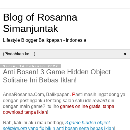
Blog of Rosanna
Simanjuntak
Lifestyle Blogger Balikpapan - Indonesia
▼
Senin, 14 Februari 2022
Anti Bosan! 3 Game Hidden Object
Solitaire Ini Bebas Iklan!
P
AnnaRosanna.Com, Balikpapan.
asti masih ingat dong ya
dengan postinganku tentang salah satu ide
reward
diri
dengan main game? Itu lho
games online gratis, tanpa
download tanpa iklan
!
Nah, kali ini aku mau berbagi
,
3
game hidden object
solitaire.org
yang fix bikin anti bosan serta bebas iklan
!