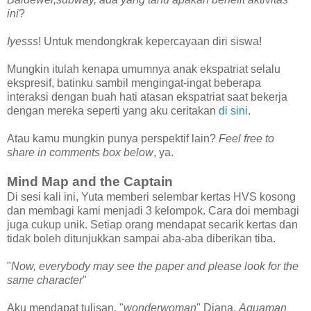
ini
?
Iyesss
! Untuk mendongkrak kepercayaan diri siswa!
Mungkin itulah kenapa umumnya anak ekspatriat selalu
ekspresif, batinku sambil mengingat-ingat beberapa
interaksi dengan buah hati atasan ekspatriat saat bekerja
dengan mereka seperti yang aku ceritakan
di sini
.
Atau kamu mungkin punya perspektif lain?
Feel free to
share in comments box below
, ya.
Mind Map and the Captain
Di sesi kali ini, Yuta memberi selembar kertas HVS kosong
dan membagi kami menjadi 3 kelompok. Cara doi membagi
juga cukup unik. Setiap orang mendapat secarik kertas dan
tidak boleh ditunjukkan sampai aba-aba diberikan tiba.
"
Now, everybody may see the paper and please look for the
same character
"
Aku mendapat tulisan, "
wonderwoman
" Diana,
Aquaman