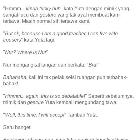
"Hmmm...
kinda tricky huh
" kata Yuta dengan mimik yang
sangat lucu dan
gesture
yang tak ayal membuat kami
tertawa. Masih normal sih tertawa kami.
"
But ok, because I am a good teacher, I can live with
trouser
s" kata Yuta lagi.
"
Nur? Where is Nur
"
Nur mengangkat tangan dan berkata, "
Bra
!"
Bahahaha
, kali ini tak pelak seisi ruangan pun terbahak-
bahak!
"
Hmmm... again, this is so debatable!
" Seperti sebelumnya,
mimik dan
gesture
Yuta kembali mengundang tawa.
"
Well, this time. I will accept
" Tambah Yuta.
Seru banget!
Baidewei,subway, ada yang tahu apakah benefit aktivitas