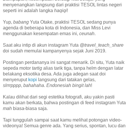
menyenangkan langsung dari praktisi TESOL lintas negeri
seperti ini adalah langka
haqiqi
!
Yup,
babang
Yuta Otake, praktisi TESOL sedang punya
agenda di beberapa kota di Indonesia, dan Miss Levi
menggunakan kesempatan emas ini,
ceunah
.
Saat aku intip di akun instagram Yuta @
travel_teach_share
doi sudah memulai kampanyenya sejak Juni 2019.
Postingan perdananya ini sangat menarik. Di situ, Yuta naik
sepeda motor
tartig
alias tarik tiga, tanpa helm dengan latar
belakang eksotika desa. Ada juga adegan saat doi
menyeruput
kopi
langsung dari tatakan gelas,
slrrrpppp
,
bahahaha
.
Endonesiah bingit lah
!
Kalau dilihat dari segi estetika fotografi, aku yakin pasti
kamu akan berkata, bahwa postingan di feed instagram Yuta
mah
biasa-biasa saja.
Tapi tunggulah sampai saat kamu melihat potongan video-
videonya! Semua genre ada. Yang serius, spontan, lucu dan