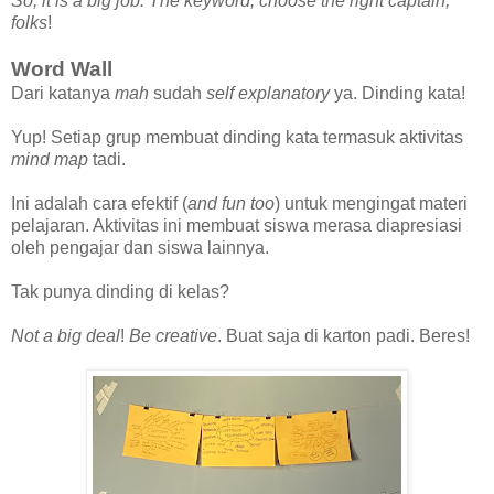
So, it is a big job. The keyword, choose the right captain,
folks
!
Word Wall
Dari katanya
mah
sudah
self explanatory
ya. Dinding kata!
Yup! Setiap grup membuat dinding kata termasuk aktivitas
mind map
tadi.
Ini adalah cara efektif (
and fun too
) untuk mengingat materi
pelajaran. Aktivitas ini membuat siswa merasa diapresiasi
oleh pengajar dan siswa lainnya.
Tak punya dinding di kelas?
Not a big deal
!
Be creative
. Buat saja di karton padi. Beres!