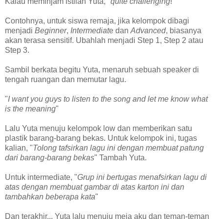
Kalau meminjam istilah Yuta, "
quite challenging
!"
Contohnya, untuk siswa remaja, jika kelompok dibagi
menjadi
Beginner
,
Intermediat
e dan
Advanced
, biasanya
akan terasa sensitif. Ubahlah menjadi Step 1, Step 2 atau
Step 3.
Sambil berkata begitu Yuta, menaruh sebuah speaker di
tengah ruangan dan memutar lagu.
"
I want you guys to listen to the song and let me know what
is the meaning
"
Lalu Yuta menuju kelompok low dan memberikan satu
plastik barang-barang bekas. Untuk kelompok ini, tugas
kalian, "
Tolong tafsirkan lagu ini dengan membuat patung
dari barang-barang bekas
" Tambah Yuta.
Untuk intermediate, "
Grup ini bertugas menafsirkan lagu di
atas dengan membuat gambar di atas karton ini dan
tambahkan beberapa kata
"
Dan terakhir... Yuta lalu menuju meja aku dan teman-teman