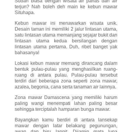
Sudah biasa dengan wisata air panas dan air
terjun? Nah boleh deh main ke kebun mawar
Situhapa.
Kebun mawar ini menawarkan wisata unik.
Desain taman ini memiliki 2 jalur lintasan utama,
satu lintasan utama memanjang sejajar bukit dan
lintasan utama kedua bersilangan dengan
lintasan utama pertama. Duh, ribet banget yak
bahasanya!
Lokasi kebun mawar memang dirancang dalam
bentuk pulau-pulau yang menghasilkan ruang-
ruang di antara pulau. Pulau-pulau tersebut
terdiri dari beberapa zona seperti zona mawar,
azalea, begonia, cana serta tanaman air lainnya.
Zona mawar Damascena yang memiliki harum
paling wangi menempati lahan paling besar
sehingga terciptalah hamparan bunga mawar.
Bayangkan kamu berdiri di antara lansekap
mawar dengan latar belakang pegunungan,
awan dan biru langit. Dijamin mata lupa