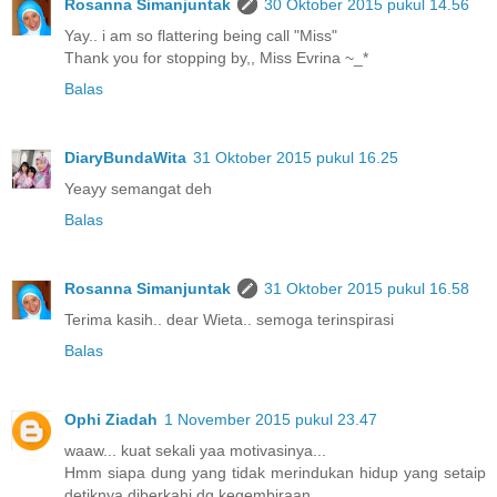
Rosanna Simanjuntak
30 Oktober 2015 pukul 14.56
Yay.. i am so flattering being call "Miss"
Thank you for stopping by,, Miss Evrina ~_*
Balas
DiaryBundaWita
31 Oktober 2015 pukul 16.25
Yeayy semangat deh
Balas
Rosanna Simanjuntak
31 Oktober 2015 pukul 16.58
Terima kasih.. dear Wieta.. semoga terinspirasi
Balas
Ophi Ziadah
1 November 2015 pukul 23.47
waaw... kuat sekali yaa motivasinya...
Hmm siapa dung yang tidak merindukan hidup yang setaip
detiknya diberkahi dg kegembiraan..