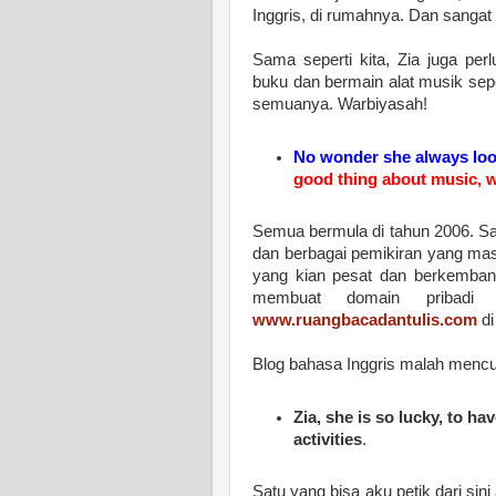
Inggris, di rumahnya. Dan sangat 
Sama seperti kita, Zia juga per
buku dan bermain alat musik seper
semuanya. Warbiyasah!
No wonder she always look
good thing about music, wh
Semua bermula di tahun 2006. Saat
dan berbagai pemikiran yang masi
yang kian pesat dan berkemban
membuat domain pribad
www.ruangbacadantulis.com
di
Blog bahasa Inggris malah mencur
Zia, she is so lucky, to h
activities
.
Satu yang bisa aku petik dari s