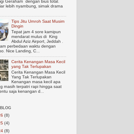
igi Geraham dengan bius total.
biar lebih nyambung, simak drama
Tips Jitu Umroh Saat Musim
Dingin
Tepat jam 4 sore kamipun
mendarat mulus di King
Abdul Aziz Airport, Jeddah .
jam perbedaan waktu dengan
o. Nice Landing, C...
Cerita Kenangan Masa Kecil
yang Tak Terlupakan
Cerita Kenangan Masa Kecil
Yang Tak Terlupakan
Kenangan masa kecil apa
g masih terpatri rapi hingga saat
Tentu saja kenangan d...
 BLOG
26
(8)
25
(4)
24
(8)