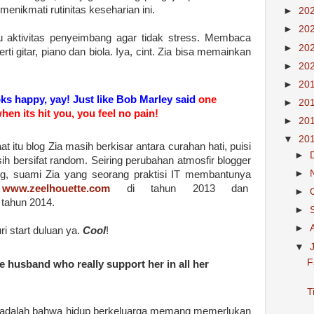
menikmati rutinitas keseharian ini.
►
20
►
20
lu aktivitas penyeimbang agar tidak stress. Membaca
►
20
ti gitar, piano dan biola. Iya, cint. Zia bisa memainkan
►
20
►
20
s happy, yay! Just like Bob Marley said
one
►
20
en its hit you, you feel no pain!
►
20
▼
20
 itu blog Zia masih berkisar antara curahan hati, puisi
►
h bersifat random. Seiring perubahan atmosfir blogger
►
g, suami Zia yang seorang praktisi IT membantunya
i
www.zeelhouette.com
di tahun 2013 dan
►
 tahun 2014.
►
►
i start duluan ya.
Cool
!
▼
F
ave husband who really support her in all her
T
ini adalah bahwa hidup berkeluarga memang memerlukan