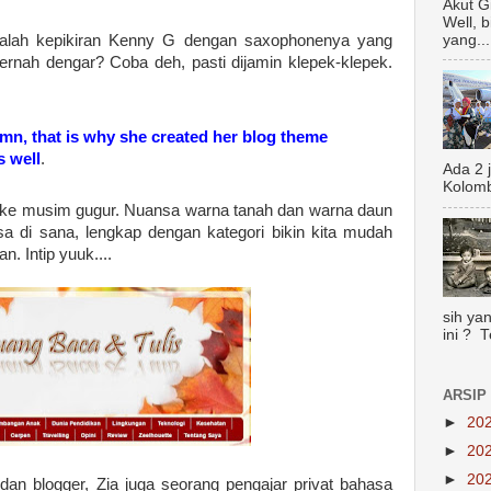
Akut G
Well, 
yang...
malah kepikiran Kenny G dengan saxophonenya yang
Pernah dengar? Coba deh, pasti dijamin klepek-klepek.
tumn, that is why she created her blog theme
s well
.
Ada 2 
Kolomb
lak ke musim gugur. Nuansa warna tanah dan warna daun
sa di sana, lengkap dengan kategori bikin kita mudah
n. Intip yuuk....
sih yan
ini ? 
ARSIP
►
20
►
20
►
20
u dan blogger, Zia juga seorang pengajar privat bahasa