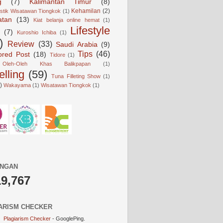
g
(7)
Kalimantan Timur
(8)
Kehamilan
(2)
istik Wisatawan Tiongkok
(1)
atan
(13)
Kiat belanja online hemat
(1)
Lifestyle
(7)
Kuroshio Ichiba
(1)
)
Review
(33)
Saudi Arabia
(9)
Tips
(46)
ored Post
(18)
Tidore
(1)
Oleh-Oleh Khas Balikpapan
(1)
elling
(59)
Tuna Filleting Show
(1)
)
Wakayama
(1)
Wisatawan Tiongkok
(1)
UNGAN
19,767
ARISM CHECKER
Plagiarism Checker
- GooglePing.