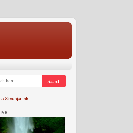
Search
a Simanjuntak
 ME