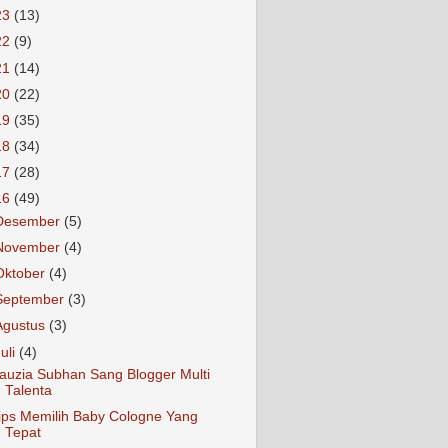
23
(13)
22
(9)
21
(14)
20
(22)
19
(35)
18
(34)
17
(28)
16
(49)
Desember
(5)
November
(4)
Oktober
(4)
September
(3)
Agustus
(3)
Juli
(4)
auzia Subhan Sang Blogger Multi
Talenta
ips Memilih Baby Cologne Yang
Tepat