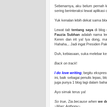
Sebenarnya, aku belum pernah k
sering berinteraksi lewat aplikasi
Yuk kenalan lebih dekat sama blogg
Lewat
tab
tentang saya
di blog
Fauzia Subhan
adalah nama l
Keren dan irit ya! Iya dong, m
Hahaha... Jadi ingat Presiden P
Duh, kebiasaan, suka melebar ke s
Back on track
!
I do love writing
, begitu ekspres
ini, baik sebagai penulis lepas, bl
juga punya 1 blog lagi dalam bahas
Ayo simak terus ya!
So true
, Zia
because when
we do
~Marc Anthony~