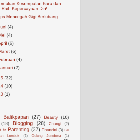
emukan Kesempatan Baru dan
Raih Kepercayaan Diri!
ips Mencegah Gigi Berlubang
Juni
(4)
Mei
(4)
April
(6)
Maret
(6)
Februari
(4)
Januari
(2)
15
(32)
14
(10)
13
(1)
Balikpapan
(27)
Beauty
(10)
)
Blogging
(28)
(18)
Changi
(2)
y & Parenting
(37)
Financial
(3)
Gili
gan Lombok
(1)
Gulung Jenebora
(1)