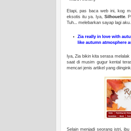
Etapi, pas baca web ini, kog 
eksotis itu ya. Iya,
Silhouette
. 
Tuh... melebarkan sayap lagi aku.
Zia really in love with au
like autumn atmosphere a
Iya, Zia bikin kita serasa mela
saat di musim gugur kental tera
mencari jenis artikel yang diinginka
Selain menjadi seorang istri, ib