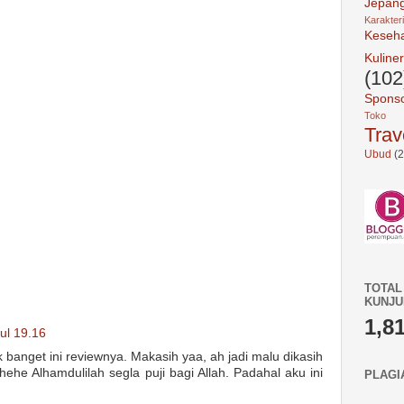
Jepan
Karakter
Keseh
Kuliner
(102
Spons
Toko 
Trav
Ubud
(2
TOTAL
KUNJ
1,8
ul 19.16
k banget ini reviewnya. Makasih yaa, ah jadi malu dikasih
ehe Alhamdulilah segla puji bagi Allah. Padahal aku ini
PLAGI