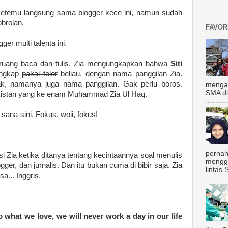
etemu langsung sama blogger kece ini, namun sudah
 obrolan.
FAVOR
er multi talenta ini.
 ruang baca dan tulis, Zia mengungkapkan bahwa
Siti
engkap
pakai telor
beliau, dengan nama panggilan Zia.
ak, namanya juga nama panggilan. Gak perlu boros.
mengal
SMA di
akistan yang ke enam Muhammad Zia Ul Haq.
ana-sini. Fokus, woii, fokus!
pernah
si Zia ketika ditanya tentang kecintaannya soal menulis
mengg
ogger, dan jurnalis. Dan itu bukan cuma di bibir saja. Zia
lintas 
a... Inggris.
 what we love, we will never work a day in our life