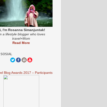
i, I'm Rosanna Simanjuntak!
'm a lifestyle blogger who loves
travel+Mom
Read More
 SOSIAL