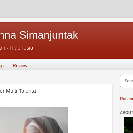
nna Simanjuntak
an - Indonesia
ng
Review
r Multi Talenta
Rosann
ABOUT