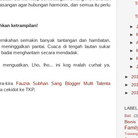
T
asangan agar hubungan harmonis, dan semua itu perlu
T
hkan ketrampilan!
►
►
ernikahan semakin banyak tantangan dan hambatan.
►
h meninggalkan pantai. Cuaca di tengah lautan sukar
►
juga badai menghantam secara mendadak.
►
ng menguatkan. Lho, lho... ini kog malah curhat ya.
►
►
20
ra-kira
Fauzia Subhan Sang Blogger Multi Talenta
►
20
a cekidot ke TKP.
►
20
LABEL
Bali
(3
Bisnis
Famil
Trawan