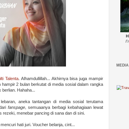
H
I
MEDIA
ti Talenta
. Alhamdullillah... Akhirnya bisa juga mampir
h hampir 2 bulan berkutat di media sosial dalam rangka
 berlian. Hahaha...
ebaran, aneka tantangan di media sosial terutama
ari
fanspage
, semuaanya berbagi kebahagiaan lewat
 rezeki, menebar pancing di sana dan di sini.
encuri hati juri. Voucher belanja, cint...