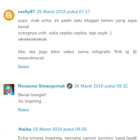
roelly87
26 Maret 2016 pukul 07.17
yupz, mak echa, ini salah satu blogger beken yang saya
kenal
orangnya unik, suka ceplas-ceplos, tapi asyik :)
wkwkkwkwkwk
btw, dia jago bikin video sama infografis *lirik ig @
meandmycat
Balas
Rosanna Simanjuntak
26 Maret 2016 pukul 09.32
Benar banget!
So inspiring...
Balas
Alaika
26 Maret 2016 pukul 09.56
Echa emang inspiring, seorang cancer survivor yang layak