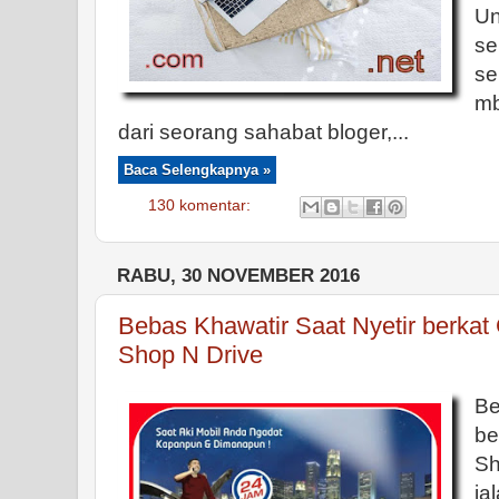
Un
s
se
mb
dari seorang sahabat bloger,...
Baca Selengkapnya »
130 komentar:
RABU, 30 NOVEMBER 2016
Bebas Khawatir Saat Nyetir berkat 
Shop N Drive
Be
be
S
ja