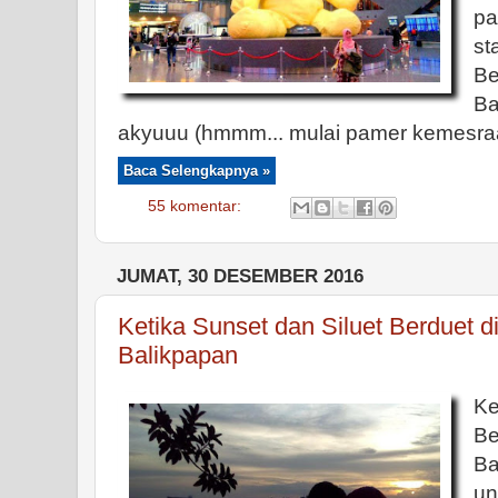
pa
s
Be
Ba
akyuuu (hmmm... mulai pamer kemesraa
Baca Selengkapnya »
55 komentar:
JUMAT, 30 DESEMBER 2016
Ketika Sunset dan Siluet Berduet d
Balikpapan
Ke
Be
B
un