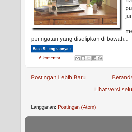
ha
pu
ju
a
m
peringatan yang diselipkan di bawah...
Baca Selengkapnya »
6 komentar:
Postingan Lebih Baru
Berand
Lihat versi selu
Langganan:
Postingan (Atom)