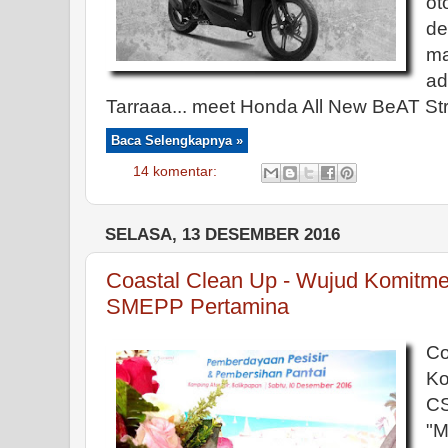
o
de
m
a
Tarraaa... meet Honda All New BeAT Str
Baca Selengkapnya »
14 komentar:
SELASA, 13 DESEMBER 2016
Coastal Clean Up - Wujud Komitm
SMEPP Pertamina
Co
K
C
"M