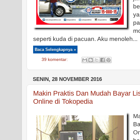
be
ya
pa
mo
seperti kuda di pacuan. Aku menoleh...
Baca Selengkapnya »
39 komentar:
SENIN, 28 NOVEMBER 2016
Makin Praktis Dan Mudah Bayar List
Online di Tokopedia
M
Ba
On