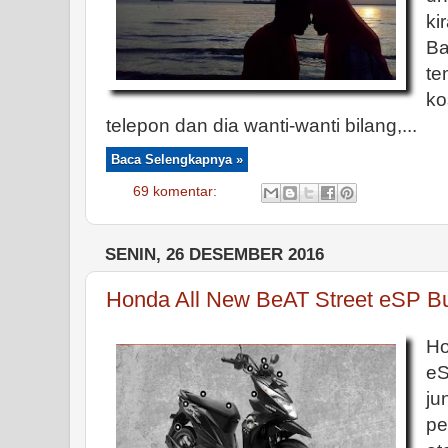
ki
Ba
te
ko
telepon dan dia wanti-wanti bilang,...
Baca Selengkapnya »
69 komentar:
SENIN, 26 DESEMBER 2016
Honda All New BeAT Street eSP Bu
Ho
e
ju
pe