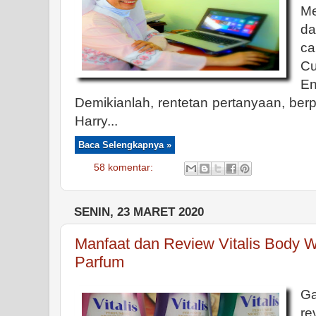
M
d
c
C
E
Demikianlah, rentetan pertanyaan, ber
Harry...
Baca Selengkapnya »
58 komentar:
SENIN, 23 MARET 2020
Manfaat dan Review Vitalis Body 
Parfum
Ga
re