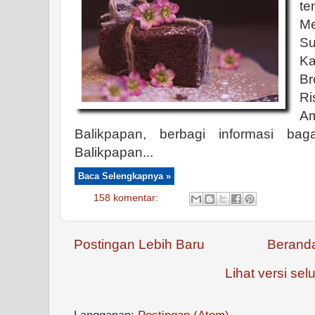
te
M
S
K
B
Ri
A
Balikpapan, berbagi informasi b
Balikpapan...
Baca Selengkapnya »
158 komentar:
Postingan Lebih Baru
Berand
Lihat versi selu