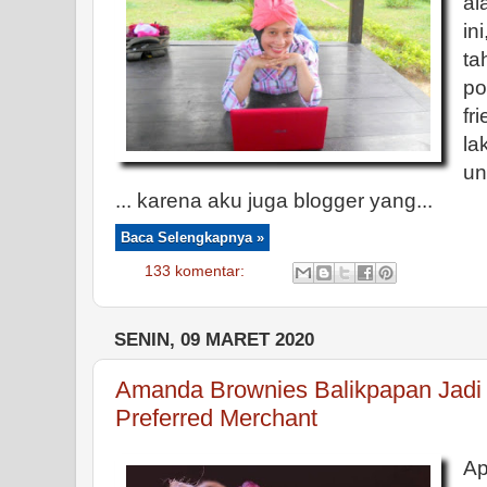
al
in
t
p
f
la
un
... karena aku juga blogger yang...
Baca Selengkapnya »
133 komentar:
SENIN, 09 MARET 2020
Amanda Brownies Balikpapan Jadi
Preferred Merchant
Ap