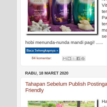
Vi
t
P
te
ma
se
hobi menunda-nunda mandi pagi! ......
Baca Selengkapnya »
84 komentar:
RABU, 18 MARET 2020
Tahapan Sebelum Publish Posting
Friendly
Ha