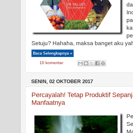
d
In
pa
k
pe
Setuju? Hahaha, maksa banget aku yah E
Baca Selengkapnya »
10 komentar:
SENIN, 02 OKTOBER 2017
Percayalah! Tetap Produktif Sepan
Manfaatnya
Pe
S
Ma