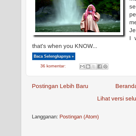
se
p
m
Je
I 
that's when you KNOW...
Baca Selengkapnya »
36 komentar:
Postingan Lebih Baru
Berand
Lihat versi selu
Langganan:
Postingan (Atom)