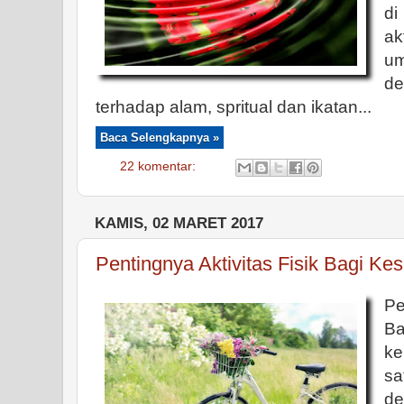
di
ak
um
de
terhadap alam, spritual dan ikatan...
Baca Selengkapnya »
22 komentar:
KAMIS, 02 MARET 2017
Pentingnya Aktivitas Fisik Bagi Ke
Pe
Ba
ke
s
d