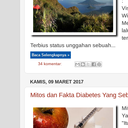
:
Vi
Wi
Me
la
te
Terbius status unggahan sebuah...
Baca Selengkapnya »
34 komentar:
KAMIS, 09 MARET 2017
Mitos dan Fakta Diabetes Yang Seb
Mi
Ya
"I