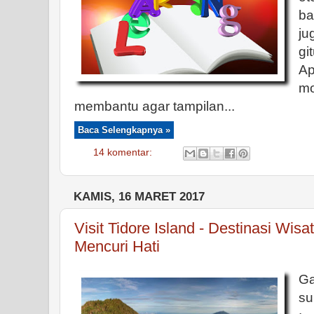
ba
ju
gi
Ap
mo
membantu agar tampilan...
Baca Selengkapnya »
14 komentar:
KAMIS, 16 MARET 2017
Visit Tidore Island - Destinasi Wis
Mencuri Hati
Ga