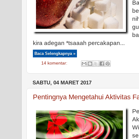
Ba
be
ni
gu
ba
kira adegan *tsaaah percakapan...
Baca Selengkapnya »
14 komentar:
SABTU, 04 MARET 2017
Pentingnya Mengetahui Aktivitas Fa
P
Ak
Wi
se