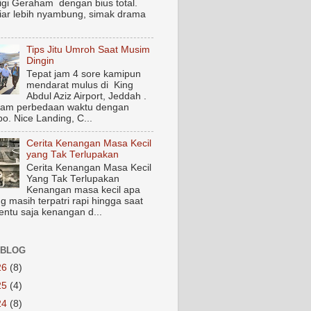
igi Geraham dengan bius total.
biar lebih nyambung, simak drama
Tips Jitu Umroh Saat Musim
Dingin
Tepat jam 4 sore kamipun
mendarat mulus di King
Abdul Aziz Airport, Jeddah .
jam perbedaan waktu dengan
o. Nice Landing, C...
Cerita Kenangan Masa Kecil
yang Tak Terlupakan
Cerita Kenangan Masa Kecil
Yang Tak Terlupakan
Kenangan masa kecil apa
g masih terpatri rapi hingga saat
Tentu saja kenangan d...
 BLOG
26
(8)
25
(4)
24
(8)