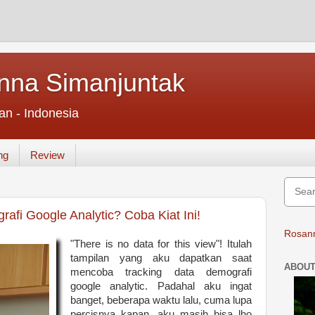
nna Simanjuntak
an - Indonesia
ng
Review
afi Google Analytic? Coba Kiat Ini!
Rosann
"There is no data for this view"! Itulah
tampilan yang aku dapatkan saat
ABOUT
mencoba tracking data demografi
google analytic. Padahal aku ingat
banget, beberapa waktu lalu, cuma lupa
percisnya kapan, aku masih bisa lho