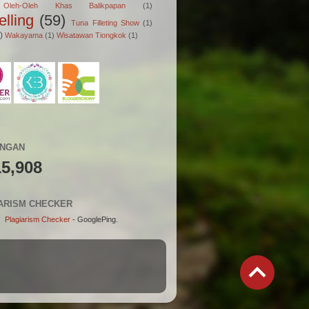
Oleh-Oleh Khas Balikpapan
(1)
elling
(59)
Tuna Filleting Show
(1)
)
Wakayama
(1)
Wisatawan Tiongkok
(1)
UNGAN
15,908
ARISM CHECKER
Plagiarism Checker
- GooglePing.