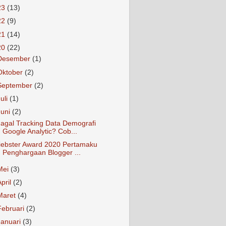
23
(13)
22
(9)
21
(14)
20
(22)
Desember
(1)
Oktober
(2)
September
(2)
Juli
(1)
Juni
(2)
agal Tracking Data Demografi
Google Analytic? Cob...
iebster Award 2020 Pertamaku
Penghargaan Blogger ...
Mei
(3)
April
(2)
Maret
(4)
Februari
(2)
Januari
(3)