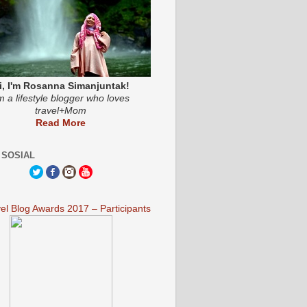
i, I'm Rosanna Simanjuntak!
'm a lifestyle blogger who loves
travel+Mom
Read More
 SOSIAL