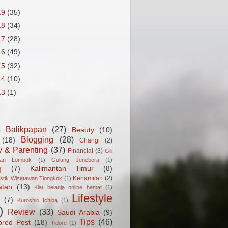
19
(35)
18
(34)
17
(28)
16
(49)
15
(32)
14
(10)
13
(1)
Balikpapan
(27)
Beauty
(10)
)
Blogging
(28)
(18)
Changi
(2)
y & Parenting
(37)
Financial
(3)
Gili
gan Lombok
(1)
Gulung Jenebora
(1)
g
(7)
Kalimantan Timur
(8)
Kehamilan
(2)
istik Wisatawan Tiongkok
(1)
atan
(13)
Kiat belanja online hemat
(1)
Lifestyle
(7)
Kuroshio Ichiba
(1)
)
Review
(33)
Saudi Arabia
(9)
Tips
(46)
ored Post
(18)
Tidore
(1)