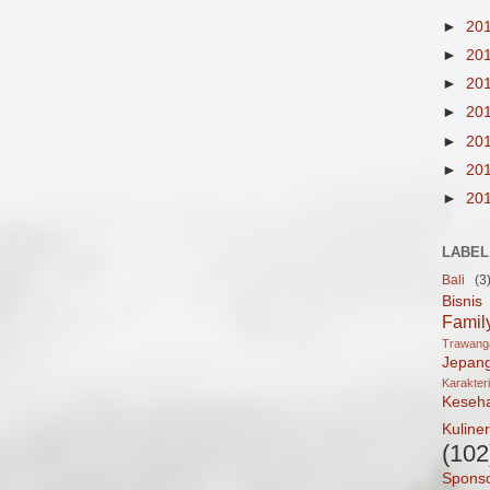
►
20
►
20
►
20
►
20
►
20
►
20
►
20
LABEL
Bali
(3
Bisnis
Famil
Trawan
Jepan
Karakter
Keseh
Kuliner
(102
Spons