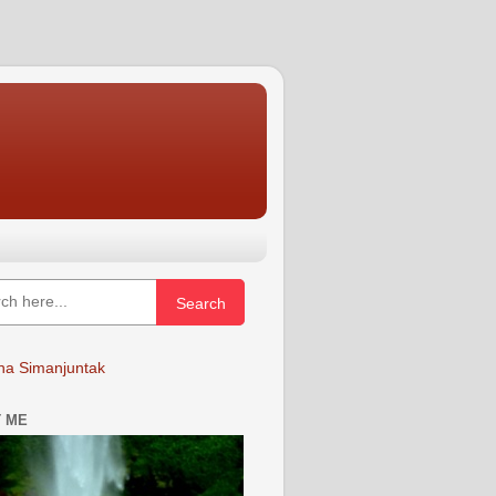
Search
a Simanjuntak
 ME