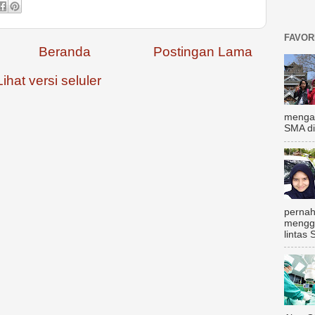
FAVOR
Beranda
Postingan Lama
Lihat versi seluler
mengal
SMA di
pernah
mengg
lintas 