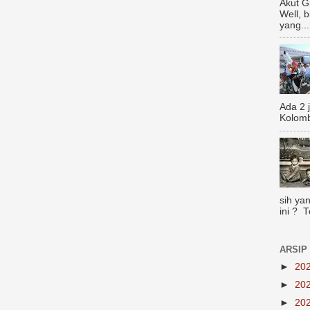
Akut G
Well, 
yang...
Ada 2 
Kolomb
sih yan
ini ? 
ARSIP
►
20
►
20
►
20