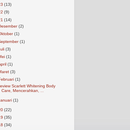
23
(13)
22
(9)
21
(14)
Desember
(2)
Oktober
(1)
September
(1)
Juli
(3)
Mei
(1)
April
(1)
Maret
(3)
Februari
(1)
eview Scarlett Whitening Body
Care, Mencerahkan, ...
Januari
(1)
20
(22)
19
(35)
18
(34)