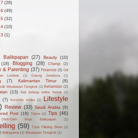
17
(28)
16
(49)
15
(32)
14
(10)
13
(1)
Balikpapan
(27)
Beauty
(10)
)
Blogging
(28)
(18)
Changi
(2)
y & Parenting
(37)
Financial
(3)
Gili
gan Lombok
(1)
Gulung Jenebora
(1)
g
(7)
Kalimantan Timur
(8)
Kehamilan
(2)
istik Wisatawan Tiongkok
(1)
atan
(13)
Kiat belanja online hemat
(1)
Lifestyle
(7)
Kuroshio Ichiba
(1)
)
Review
(33)
Saudi Arabia
(9)
Tips
(46)
ored Post
(18)
Tidore
(1)
Oleh-Oleh Khas Balikpapan
(1)
elling
(59)
Tuna Filleting Show
(1)
)
Wakayama
(1)
Wisatawan Tiongkok
(1)