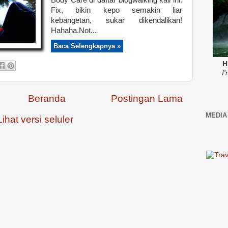
Body Care di daftar blogwalking kali ini.
Fix, bikin kepo semakin liar
kebangetan, sukar dikendalikan!
Hahaha.Not...
Baca Selengkapnya »
H
I
Beranda
Postingan Lama
MEDIA
Lihat versi seluler