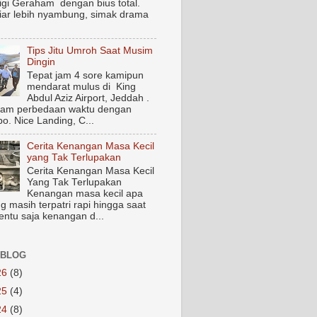
igi Geraham dengan bius total.
biar lebih nyambung, simak drama
Tips Jitu Umroh Saat Musim
Dingin
Tepat jam 4 sore kamipun
mendarat mulus di King
Abdul Aziz Airport, Jeddah .
jam perbedaan waktu dengan
o. Nice Landing, C...
Cerita Kenangan Masa Kecil
yang Tak Terlupakan
Cerita Kenangan Masa Kecil
Yang Tak Terlupakan
Kenangan masa kecil apa
g masih terpatri rapi hingga saat
Tentu saja kenangan d...
 BLOG
26
(8)
25
(4)
24
(8)