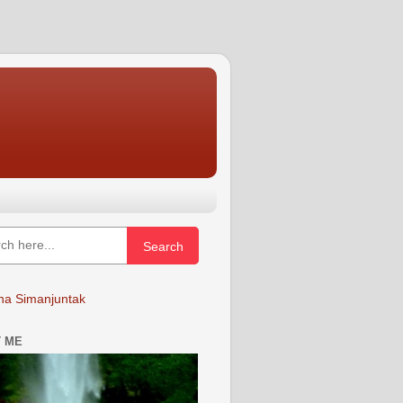
Search
a Simanjuntak
 ME