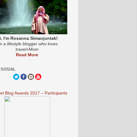
i, I'm Rosanna Simanjuntak!
'm a lifestyle blogger who loves
travel+Mom
Read More
 SOSIAL