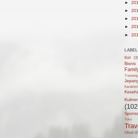
►
20
►
20
►
20
►
20
►
20
LABEL
Bali
(3
Bisnis
Famil
Trawan
Jepan
Karakter
Keseh
Kuliner
(102
Spons
Toko 
Trav
Ubud
(2