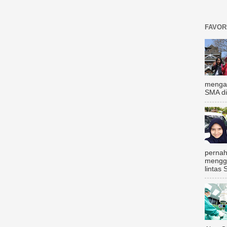
FAVOR
mengal
SMA di
pernah
mengg
lintas 