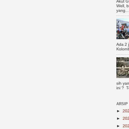
Akut G
Well, 
yang...
Ada 2 
Kolomb
sih yan
ini ? 
ARSIP
►
20
►
20
►
20