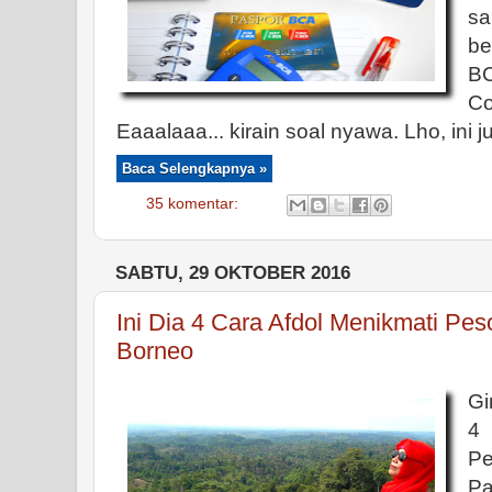
s
be
B
C
Eaaalaaa... kirain soal nyawa. Lho, ini j
Baca Selengkapnya »
35 komentar:
SABTU, 29 OKTOBER 2016
Ini Dia 4 Cara Afdol Menikmati Pe
Borneo
Gi
4
Pe
Pa