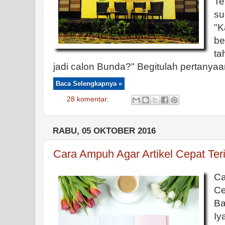
Te
s
"K
be
ta
jadi calon Bunda?" Begitulah pertanyaan
Baca Selengkapnya »
28 komentar:
RABU, 05 OKTOBER 2016
Cara Ampuh Agar Artikel Cepat Te
C
C
Ba
Iy