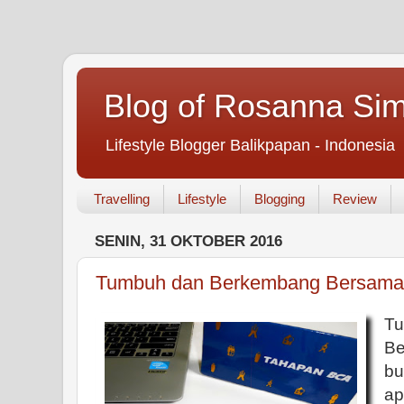
Blog of Rosanna Si
Lifestyle Blogger Balikpapan - Indonesia
Travelling
Lifestyle
Blogging
Review
SENIN, 31 OKTOBER 2016
Tumbuh dan Berkembang Bersam
T
B
bu
ap