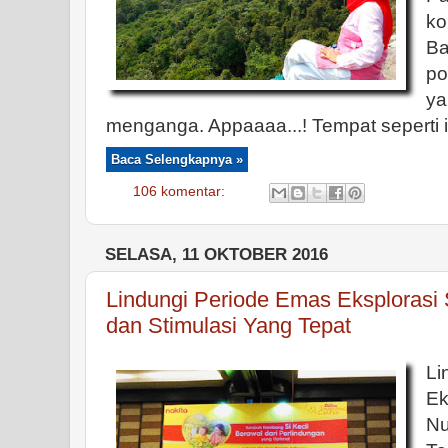
k
Ba
po
y
menganga. Appaaaa...! Tempat seperti ini
Baca Selengkapnya »
106 komentar:
SELASA, 11 OKTOBER 2016
Lindungi Periode Emas Eksplorasi S
dan Stimulasi Yang Tepat
L
Ek
Nu