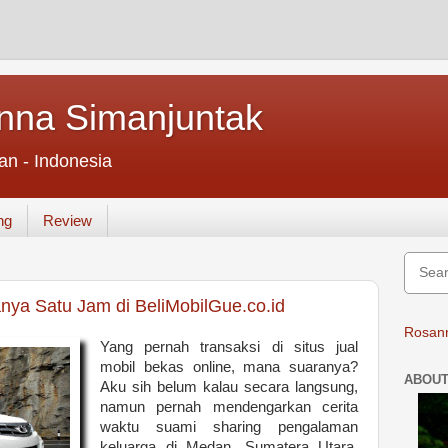
nna Simanjuntak
an - Indonesia
ng
Review
nya Satu Jam di BeliMobilGue.co.id
Rosann
Yang pernah transaksi di situs jual
mobil bekas online, mana suaranya?
ABOUT
Aku sih belum kalau secara langsung,
namun pernah mendengarkan cerita
waktu suami sharing pengalaman
keluarga di Medan, Sumatera Utara.