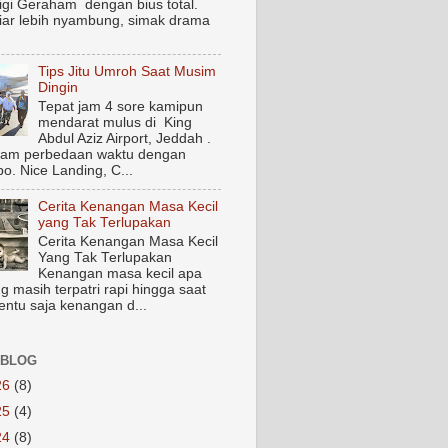
igi Geraham dengan bius total.
biar lebih nyambung, simak drama
Tips Jitu Umroh Saat Musim
Dingin
Tepat jam 4 sore kamipun
mendarat mulus di King
Abdul Aziz Airport, Jeddah .
jam perbedaan waktu dengan
o. Nice Landing, C...
Cerita Kenangan Masa Kecil
yang Tak Terlupakan
Cerita Kenangan Masa Kecil
Yang Tak Terlupakan
Kenangan masa kecil apa
g masih terpatri rapi hingga saat
Tentu saja kenangan d...
 BLOG
26
(8)
25
(4)
24
(8)