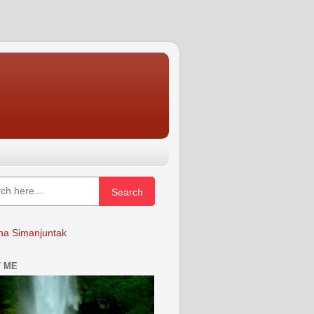
Search
a Simanjuntak
 ME