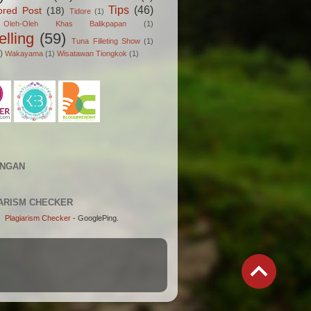
Tips
(46)
ored Post
(18)
Tidore
(1)
Oleh-Oleh Khas Balikpapan
(1)
elling
(59)
Tuna Filleting Show
(1)
)
Wakayama
(1)
Wisatawan Tiongkok
(1)
UNGAN
ARISM CHECKER
Plagiarism Checker
- GooglePing.