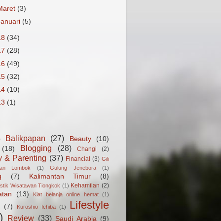
Maret
(3)
Januari
(5)
18
(34)
17
(28)
16
(49)
15
(32)
14
(10)
13
(1)
Balikpapan
(27)
Beauty
(10)
)
Blogging
(28)
(18)
Changi
(2)
y & Parenting
(37)
Financial
(3)
Gili
gan Lombok
(1)
Gulung Jenebora
(1)
g
(7)
Kalimantan Timur
(8)
Kehamilan
(2)
istik Wisatawan Tiongkok
(1)
atan
(13)
Kiat belanja online hemat
(1)
Lifestyle
(7)
Kuroshio Ichiba
(1)
)
Review
(33)
Saudi Arabia
(9)