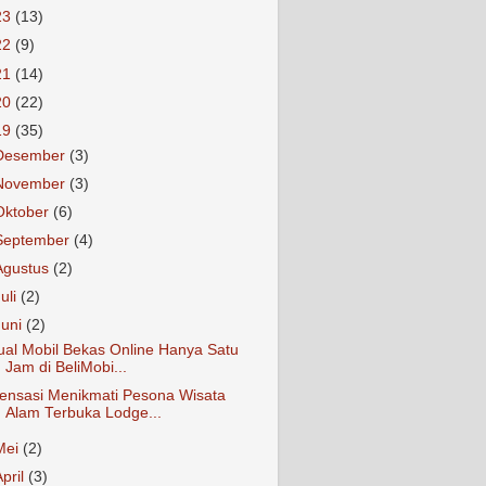
23
(13)
22
(9)
21
(14)
20
(22)
19
(35)
Desember
(3)
November
(3)
Oktober
(6)
September
(4)
Agustus
(2)
Juli
(2)
Juni
(2)
ual Mobil Bekas Online Hanya Satu
Jam di BeliMobi...
ensasi Menikmati Pesona Wisata
Alam Terbuka Lodge...
Mei
(2)
April
(3)