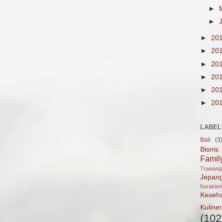
►
►
►
20
►
20
►
20
►
20
►
20
►
20
LABEL
Bali
(3
Bisnis
Famil
Trawan
Jepan
Karakter
Keseh
Kuliner
(102