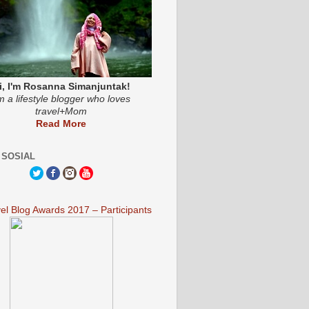
i, I'm Rosanna Simanjuntak!
'm a lifestyle blogger who loves
travel+Mom
Read More
 SOSIAL