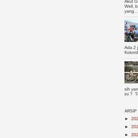
Akut G
Well, 
yang...
Ada 2 
Kolomb
sih yan
ini ? 
ARSIP
►
20
►
20
►
20