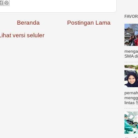
FAVOR
Beranda
Postingan Lama
Lihat versi seluler
mengal
SMA di
pernah
mengg
lintas 