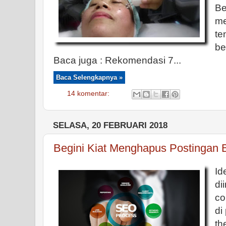
Be
m
te
be
Baca juga : Rekomendasi 7...
Baca Selengkapnya »
14 komentar:
SELASA, 20 FEBRUARI 2018
Begini Kiat Menghapus Postingan 
Id
di
co
di
th