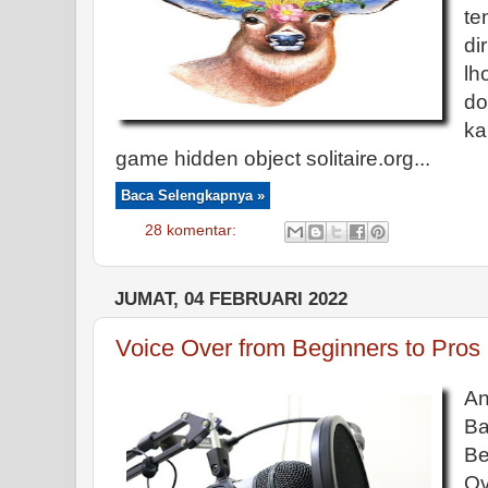
te
di
lh
do
ka
game hidden object solitaire.org...
Baca Selengkapnya »
28 komentar:
JUMAT, 04 FEBRUARI 2022
Voice Over from Beginners to Pros
An
Ba
B
Ov