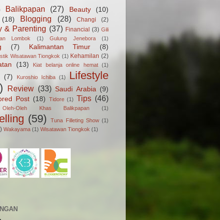
Balikpapan
(27)
Beauty
(10)
)
Blogging
(28)
(18)
Changi
(2)
y & Parenting
(37)
Financial
(3)
Gili
gan Lombok
(1)
Gulung Jenebora
(1)
g
(7)
Kalimantan Timur
(8)
Kehamilan
(2)
istik Wisatawan Tiongkok
(1)
atan
(13)
Kiat belanja online hemat
(1)
Lifestyle
(7)
Kuroshio Ichiba
(1)
)
Review
(33)
Saudi Arabia
(9)
Tips
(46)
ored Post
(18)
Tidore
(1)
Oleh-Oleh Khas Balikpapan
(1)
elling
(59)
Tuna Filleting Show
(1)
)
Wakayama
(1)
Wisatawan Tiongkok
(1)
UNGAN