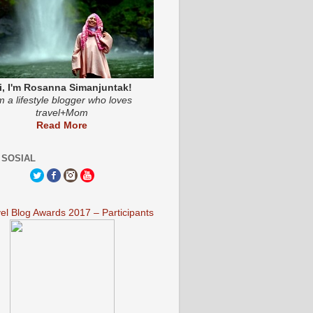
i, I'm Rosanna Simanjuntak!
'm a lifestyle blogger who loves
travel+Mom
Read More
 SOSIAL