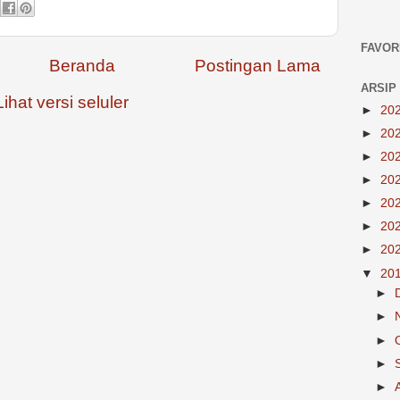
FAVOR
Beranda
Postingan Lama
ARSIP
Lihat versi seluler
►
20
►
20
►
20
►
20
►
20
►
20
►
20
▼
20
►
►
►
►
►