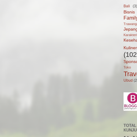
Bali
(3
Bisnis
Famil
Trawan
Jepan
Karakter
Keseh
Kuliner
(102
Spons
Toko 
Trav
Ubud
(2
TOTAL
KUNJ