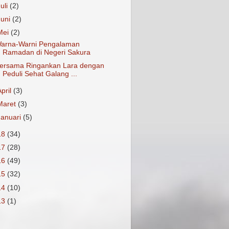
Juli
(2)
Juni
(2)
Mei
(2)
arna-Warni Pengalaman
Ramadan di Negeri Sakura
ersama Ringankan Lara dengan
Peduli Sehat Galang ...
April
(3)
Maret
(3)
Januari
(5)
18
(34)
17
(28)
16
(49)
15
(32)
14
(10)
13
(1)