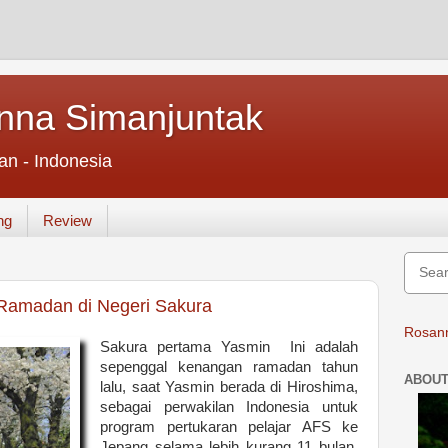
nna Simanjuntak
an - Indonesia
ng
Review
Ramadan di Negeri Sakura
Rosann
Sakura pertama Yasmin Ini adalah
sepenggal kenangan ramadan tahun
ABOUT
lalu, saat Yasmin berada di Hiroshima,
sebagai perwakilan Indonesia untuk
program pertukaran pelajar AFS ke
Jepang selama lebih kurang 11 bulan.