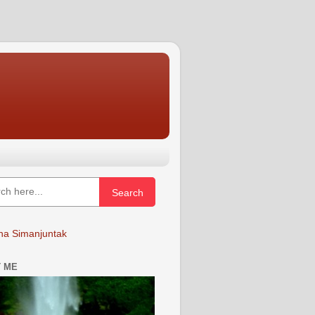
Search
a Simanjuntak
 ME