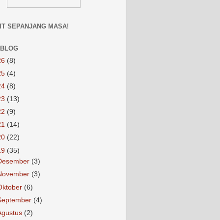
IT SEPANJANG MASA!
 BLOG
26
(8)
25
(4)
24
(8)
23
(13)
22
(9)
21
(14)
20
(22)
19
(35)
Desember
(3)
November
(3)
Oktober
(6)
September
(4)
Agustus
(2)