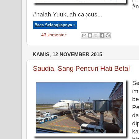
#n
#halah Yuuk, ah capcus...
Baca Selengkapnya »
43 komentar:
KAMIS, 12 NOVEMBER 2015
Saudia, Sang Pencuri Hati Beta!
Se
i
be
Pe
d
di
ka