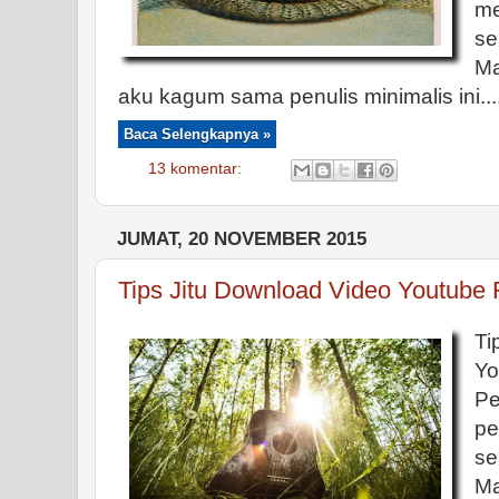
m
se
Ma
aku kagum sama penulis minimalis ini...
Baca Selengkapnya »
13 komentar:
JUMAT, 20 NOVEMBER 2015
Tips Jitu Download Video Youtube 
Ti
Yo
P
p
s
Ma