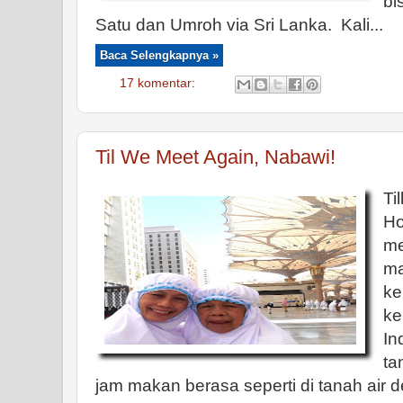
bi
Satu dan Umroh via Sri Lanka. Kali...
Baca Selengkapnya »
17 komentar:
Til We Meet Again, Nabawi!
Ti
H
m
m
k
ke
I
ta
jam makan berasa seperti di tanah air 