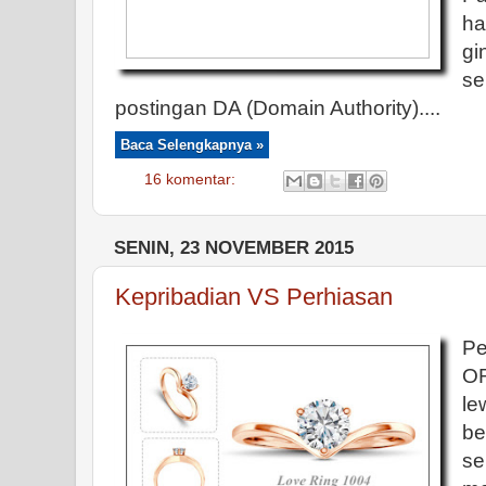
ha
gi
s
postingan DA (Domain Authority)....
Baca Selengkapnya »
16 komentar:
SENIN, 23 NOVEMBER 2015
Kepribadian VS Perhiasan
P
OR
le
be
se