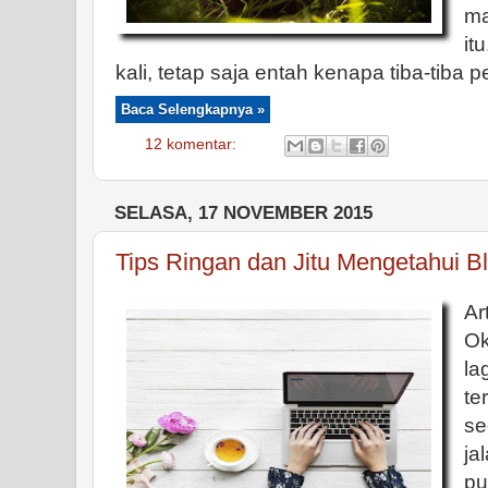
ma
it
kali, tetap saja entah kenapa tiba-tiba p
Baca Selengkapnya »
12 komentar:
SELASA, 17 NOVEMBER 2015
Tips Ringan dan Jitu Mengetahui 
Ar
Ok
la
te
se
ja
p