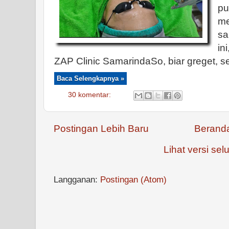
pu
m
sa
in
ZAP Clinic SamarindaSo, biar greget, s
Baca Selengkapnya »
30 komentar:
Postingan Lebih Baru
Berand
Lihat versi selu
Langganan:
Postingan (Atom)