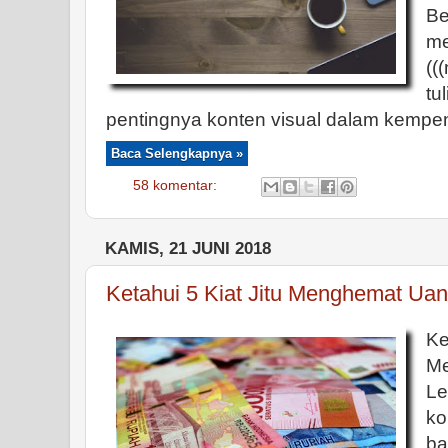
B
m
(
t
pentingnya konten visual dalam kempe
Baca Selengkapnya »
58 komentar:
KAMIS, 21 JUNI 2018
Ketahui 5 Kiat Jitu Menghemat Ua
K
M
Le
k
ba