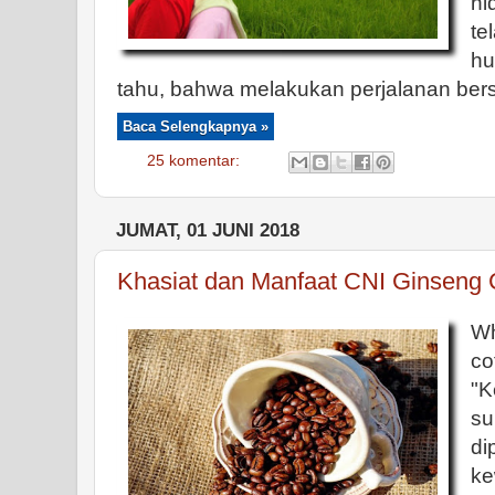
hi
t
hu
tahu, bahwa melakukan perjalanan ber
Baca Selengkapnya »
25 komentar:
JUMAT, 01 JUNI 2018
Khasiat dan Manfaat CNI Ginseng C
Wh
c
"K
s
di
k