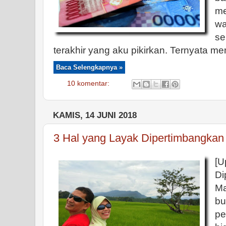
me
w
se
terakhir yang aku pikirkan. Ternyata men
Baca Selengkapnya »
10 komentar:
KAMIS, 14 JUNI 2018
3 Hal yang Layak Dipertimbangkan
[U
Di
Ma
b
pe