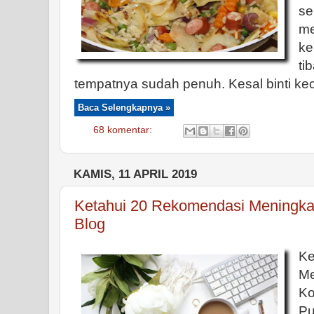
se
m
ke
ti
tempatnya sudah penuh. Kesal binti kec
Baca Selengkapnya »
68 komentar:
KAMIS, 11 APRIL 2019
Ketahui 20 Rekomendasi Meningkat
Blog
K
M
Ko
Pu