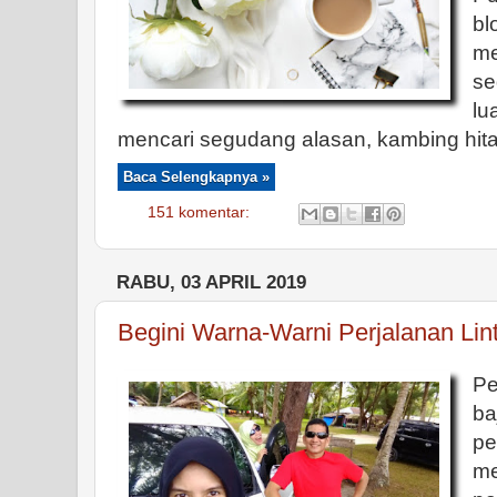
bl
me
s
lu
mencari segudang alasan, kambing hita
Baca Selengkapnya »
151 komentar:
RABU, 03 APRIL 2019
Begini Warna-Warni Perjalanan Lin
Pe
ba
pe
m