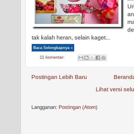
U
an
ma
de
tak kalah heran, selain kaget...
Baca Selengkapnya »
11 komentar:
Postingan Lebih Baru
Berand
Lihat versi selu
Langganan:
Postingan (Atom)