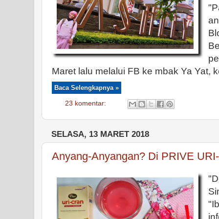
"P
a
B
Be
p
Maret lalu melalui FB ke mbak Ya Yat, ke
Baca Selengkapnya »
23 komentar:
SELASA, 13 MARET 2018
Anyang-Anyangan? Di PRIVE URI
"
Si
"
in