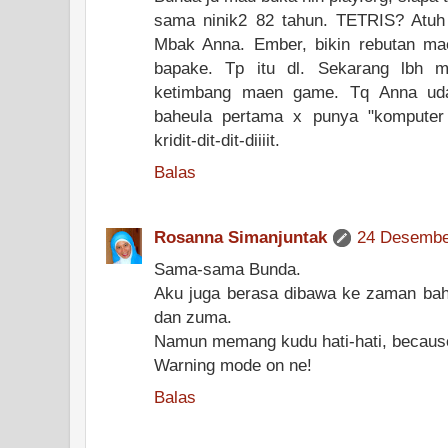
sama ninik2 82 tahun. TETRIS? Atuh
Mbak Anna. Ember, bikin rebutan m
bapake. Tp itu dl. Sekarang lbh m
ketimbang maen game. Tq Anna ud
baheula pertama x punya "komputer ko
kridit-dit-dit-diiiit.
Balas
Rosanna Simanjuntak
24 Desember
Sama-sama Bunda.
Aku juga berasa dibawa ke zaman bahe
dan zuma.
Namun memang kudu hati-hati, because 
Warning mode on ne!
Balas