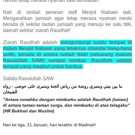
namun tetap merasa nyaman saat beribadah.
Nah di sinilah peranan staff Mesjid Nabawi tadi.
Mengarahkan jamaah agar tetap merasa nyaman meski
berada di sekitar lautan jamaah yang menuju ke satu titik,
daerah sekitar '
ziarah Raudhah
'
Ziarah Raudhah adalah
mengunjungi suatu tempat di
dalam Mesjid Nabawi yang letaknya ditandai tiang-tiang
putih, berada di antara rumah Nabi (sekarang makam
Rasulullah SAW) sampai mimbar. Raudhah adalah
tempat yang maqbul untuk berdoa.
Sabda Rasulullah SAW
ما بين بيتي ومنبري روضة من رياض الجنة ومنبرى على حوضى - رواه
الشيخان
"Antara rumahku dengan mimbarku adalah Raudhah (taman)
di antara taman-taman surga, dan mimbarku di atas telagaku"
(HR Bukhari dan Muslim)
Hari ke tiga, 21 Januari, hari terakhir di Madinah!